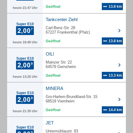
13.8 km
heute 21:47 Uhr
Tankcenter Ziehl
Super E10
Carl-Benz-Str. 28
67227 Frankenthal (Pfalz)
13.8 km
heute 19:40 Uhr
OIL!
Super E10
Mainzer Str. 22
64579 Gernsheim
13.3 km
heute 13:25 Uhr
MINERA
Super E10
Gro-Harlem-Brundtland-Str. 15
68519 Viernheim
14.4 km
heute 21:35 Uhr
JET
Super E10
Untermühlaustr. 83