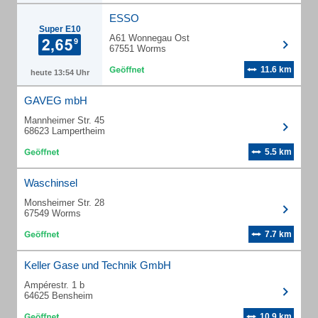
ESSO
Super E10
A61 Wonnegau Ost
67551 Worms
11.6 km
heute 13:54 Uhr
GAVEG mbH
Mannheimer Str. 45
68623 Lampertheim
5.5 km
Waschinsel
Monsheimer Str. 28
67549 Worms
7.7 km
Keller Gase und Technik GmbH
Ampérestr. 1 b
64625 Bensheim
10.9 km