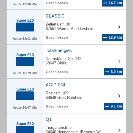
14.7 km
heute 19:06 Uhr
CLASSIC
Super E10
Zellertalstr. 30
67551 Worms-Pfeddersheim
12.9 km
heute 18:01 Uhr
TotalEnergies
Super E10
Darmstädter Str. 143
68647 Biblis
6.0 km
heute 16:29 Uhr
AGIP ENI
Super E10
Rheinstr. 109
68649 Groß-Rohrheim
9.1 km
heute 16:07 Uhr
Q1
Super E10
Tiergartenstr. 5
64646 Heppenheim (Bergstraße)