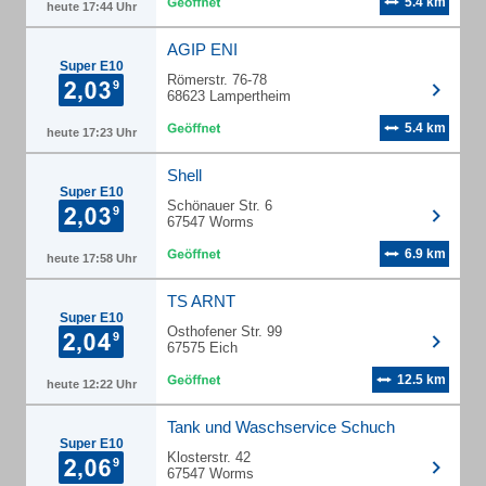
5.4 km
heute 17:44 Uhr
AGIP ENI
Super E10
Römerstr. 76-78
68623 Lampertheim
5.4 km
heute 17:23 Uhr
Shell
Super E10
Schönauer Str. 6
67547 Worms
6.9 km
heute 17:58 Uhr
TS ARNT
Super E10
Osthofener Str. 99
67575 Eich
12.5 km
heute 12:22 Uhr
Tank und Waschservice Schuch
Super E10
Klosterstr. 42
67547 Worms