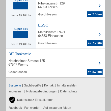
Super E10
Nibelungenstr. 129
64653 Lorsch
7.5 km
heute 19:28 Uhr
ESSO
Super E10
Mathildenstr. 69-71
64683 Einhausen
7.7 km
heute 19:40 Uhr
BfT Tankstelle
Horchheimer Strasse 125
67547 Worms
8.7 km
|
|
|
Startseite
Suchbegriffe
Kontakt
Inhalte melden
|
|
Impressum
Nutzungsbedingungen
Datenschutz
Datenschutz-Einstellungen
|
Facebook - Fan werden
Auf Instagram folgen