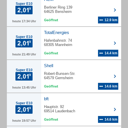
Super E10
Berliner Ring 139
64625 Bensheim
12.9 km
heute 17:34 Uhr
TotalEnergies
Super E10
Hafenbahnstr. 74
68305 Mannheim
14.4 km
heute 21:49 Uhr
Shell
Super E10
Robert-Bunsen-Str.
64579 Gernsheim
14.6 km
heute 13:45 Uhr
bft
Super E10
Hauptstr. 92
69514 Laudenbach
14.6 km
heute 19:57 Uhr