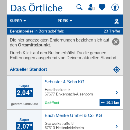
SUPER
PREIS
Benzinpreise
in Börrstadt-Pfalz
23 Treffer
Die hier angezeigten Entfernungen beziehen sich auf
den
Ortsmittelpunkt
.
Durch Klick auf den Button erhältst Du die genauen
Entfernungen ausgehend von Deinem aktuellen Standort.
Aktueller Standort
Schuster & Sohn KG
Super
Haselheckerstr.
67677 Enkenbach-Alsenborn
10.1 km
gestern 08:05 Uhr
Erich Menke GmbH & Co. KG
Super
Gaswerkstraße 8
67310 Hettenleidelheim