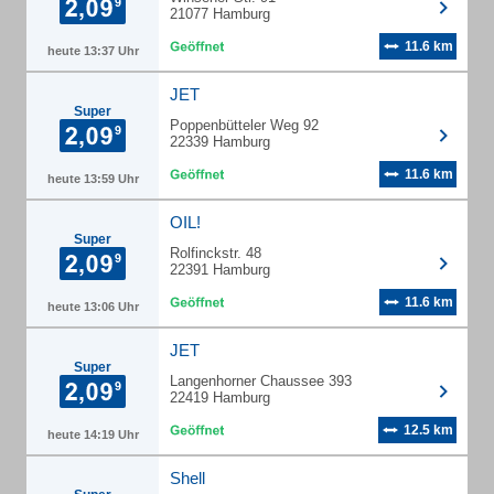
21077 Hamburg
11.6 km
heute 13:37 Uhr
JET
Super
Poppenbütteler Weg 92
22339 Hamburg
11.6 km
heute 13:59 Uhr
OIL!
Super
Rolfinckstr. 48
22391 Hamburg
11.6 km
heute 13:06 Uhr
JET
Super
Langenhorner Chaussee 393
22419 Hamburg
12.5 km
heute 14:19 Uhr
Shell