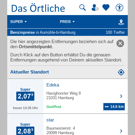
SUPER
PREIS
Benzinpreise
in Aumühle-b-Hamburg
100 Treffer
Die hier angezeigten Entfernungen beziehen sich auf
den
Ortsmittelpunkt
.
Durch Klick auf den Button erhältst Du die genauen
Entfernungen ausgehend von Deinem aktuellen Standort.
Aktueller Standort
Edeka
Super
Havighorster Weg 8
21031 Hamburg
14.6 km
heute 13:35 Uhr
star
Super
Baumeisterstr. 4
20099 Hamburg