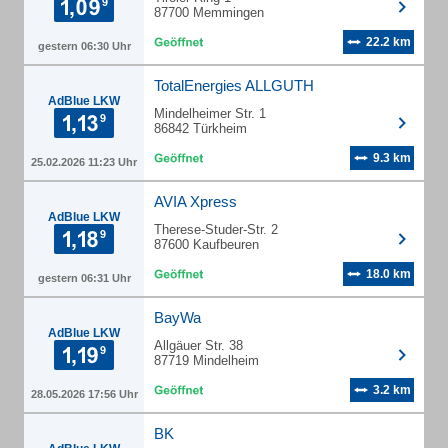
87700 Memmingen
22.2 km
gestern 06:30 Uhr
TotalEnergies ALLGUTH
AdBlue LKW
Mindelheimer Str. 1
86842 Türkheim
9.3 km
25.02.2026 11:23 Uhr
AVIA Xpress
AdBlue LKW
Therese-Studer-Str. 2
87600 Kaufbeuren
18.0 km
gestern 06:31 Uhr
BayWa
AdBlue LKW
Allgäuer Str. 38
87719 Mindelheim
3.2 km
28.05.2026 17:56 Uhr
BK