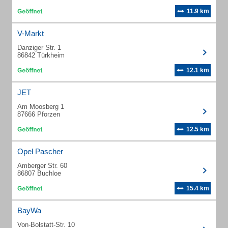
11.9 km
V-Markt
Danziger Str. 1
86842 Türkheim
12.1 km
JET
Am Moosberg 1
87666 Pforzen
12.5 km
Opel Pascher
Amberger Str. 60
86807 Buchloe
15.4 km
BayWa
Von-Bolstatt-Str. 10