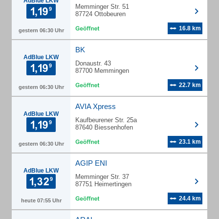
AdBlue LKW
Memminger Str. 51
87724 Ottobeuren
16.8 km
gestern 06:30 Uhr
BK
AdBlue LKW
Donaustr. 43
87700 Memmingen
22.7 km
gestern 06:30 Uhr
AVIA Xpress
AdBlue LKW
Kaufbeurener Str. 25a
87640 Biessenhofen
23.1 km
gestern 06:30 Uhr
AGIP ENI
AdBlue LKW
Memminger Str. 37
87751 Heimertingen
24.4 km
heute 07:55 Uhr