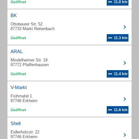
11.0 km
BK
Ottobeurer Str. 52
87733 Markt Rettenbach
11.3 km
ARAL
Mindelheimer Str. 19
87772 Pfaffenhausen
11.4 km
V-Markt
Frühmahd 1
87746 Erkheim
11.6 km
Shell
Eidlerholzstr. 22
87746 Erkheim