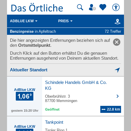
ADBLUE LKW
PREIS
Benzinpreise
in Apfeltrach
72 Treffer
Die hier angezeigten Entfernungen beziehen sich auf
den
Ortsmittelpunkt
.
Durch Klick auf den Button erhältst Du die genauen
Entfernungen ausgehend von Deinem aktuellen Standort.
Aktueller Standort
Schindele Handels GmbH & Co.
KG
AdBlue LKW
Oberbrühlstr. 3
87700 Memmingen
22.8 km
gestern 15:20 Uhr
Tankpoint
AdBlue LKW
Tiroler Ring 1