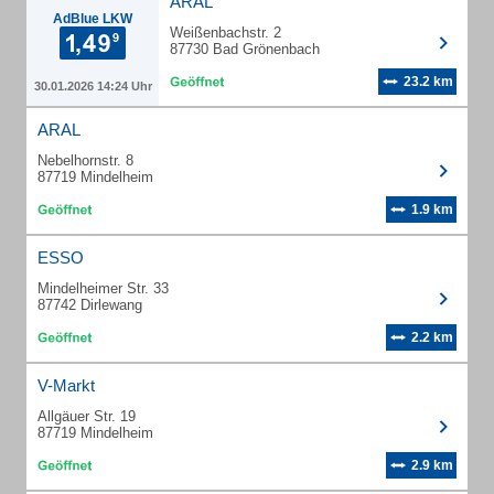
ARAL
AdBlue LKW
Weißenbachstr. 2
87730 Bad Grönenbach
23.2 km
30.01.2026 14:24 Uhr
ARAL
Nebelhornstr. 8
87719 Mindelheim
1.9 km
ESSO
Mindelheimer Str. 33
87742 Dirlewang
2.2 km
V-Markt
Allgäuer Str. 19
87719 Mindelheim
2.9 km