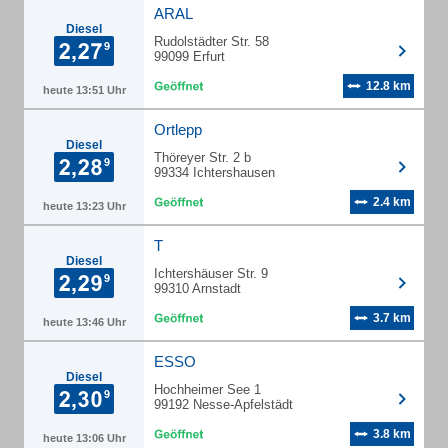
ARAL
Diesel
Rudolstädter Str. 58
99099 Erfurt
12.8 km
heute 13:51 Uhr
Ortlepp
Diesel
Thöreyer Str. 2 b
99334 Ichtershausen
2.4 km
heute 13:23 Uhr
T
Diesel
Ichtershäuser Str. 9
99310 Arnstadt
3.7 km
heute 13:46 Uhr
ESSO
Diesel
Hochheimer See 1
99192 Nesse-Apfelstädt
3.8 km
heute 13:06 Uhr