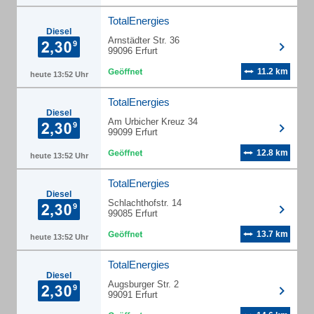
TotalEnergies
Diesel
Arnstädter Str. 36
99096 Erfurt
11.2 km
heute 13:52 Uhr
TotalEnergies
Diesel
Am Urbicher Kreuz 34
99099 Erfurt
12.8 km
heute 13:52 Uhr
TotalEnergies
Diesel
Schlachthofstr. 14
99085 Erfurt
13.7 km
heute 13:52 Uhr
TotalEnergies
Diesel
Augsburger Str. 2
99091 Erfurt