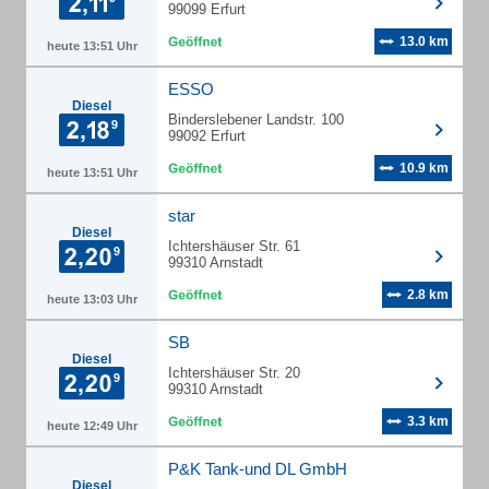
99099 Erfurt
13.0 km
heute 13:51 Uhr
ESSO
Diesel
Binderslebener Landstr. 100
99092 Erfurt
10.9 km
heute 13:51 Uhr
star
Diesel
Ichtershäuser Str. 61
99310 Arnstadt
2.8 km
heute 13:03 Uhr
SB
Diesel
Ichtershäuser Str. 20
99310 Arnstadt
3.3 km
heute 12:49 Uhr
P&K Tank-und DL GmbH
Diesel