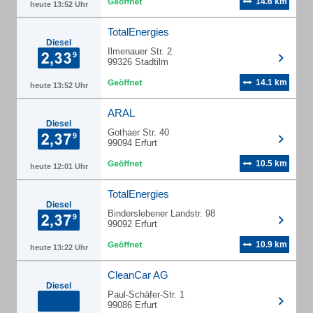
14.6 km
heute 13:52 Uhr
TotalEnergies
Diesel
Ilmenauer Str. 2
99326 Stadtilm
14.1 km
heute 13:52 Uhr
ARAL
Diesel
Gothaer Str. 40
99094 Erfurt
10.5 km
heute 12:01 Uhr
TotalEnergies
Diesel
Binderslebener Landstr. 98
99092 Erfurt
10.9 km
heute 13:22 Uhr
CleanCar AG
Diesel
Paul-Schäfer-Str. 1
99086 Erfurt