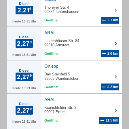
Diesel
Thöreyer Str. 4
99334 Ichtershausen
2.3 km
heute 13:51 Uhr
ARAL
Diesel
Ichtershäuser Str. 84
99310 Arnstadt
2.0 km
heute 13:51 Uhr
Ortlepp
Diesel
Das Steinfeld 5
99869 Wandersleben
8.2 km
heute 13:23 Uhr
ARAL
Diesel
Kranichfelder Str. 2
99097 Erfurt
11.5 km
heute 13:51 Uhr