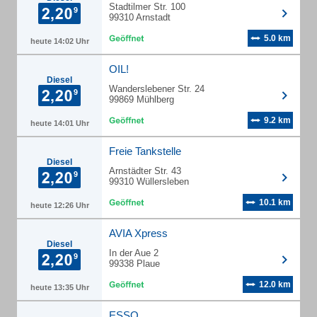
Stadtilmer Str. 100
99310 Arnstadt
5.0 km
heute 14:02 Uhr
OIL!
Diesel
Wanderslebener Str. 24
99869 Mühlberg
9.2 km
heute 14:01 Uhr
Freie Tankstelle
Diesel
Arnstädter Str. 43
99310 Wüllersleben
10.1 km
heute 12:26 Uhr
AVIA Xpress
Diesel
In der Aue 2
99338 Plaue
12.0 km
heute 13:35 Uhr
ESSO