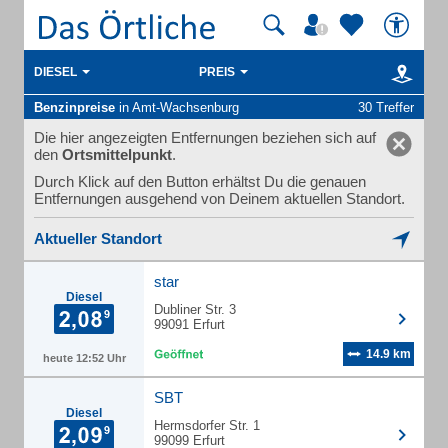
DIESEL
PREIS
Benzinpreise
in Amt-Wachsenburg
30 Treffer
Die hier angezeigten Entfernungen beziehen sich auf
den
Ortsmittelpunkt
.
Durch Klick auf den Button erhältst Du die genauen
Entfernungen ausgehend von Deinem aktuellen Standort.
Aktueller Standort
star
Diesel
Dubliner Str. 3
99091 Erfurt
14.9 km
heute 12:52 Uhr
SBT
Diesel
Hermsdorfer Str. 1
99099 Erfurt