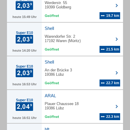
Werderstr. 55
19399 Goldberg
19.7 km
heute 15:49 Uhr
Shell
Super E10
Warendorfer Str. 2
17192 Waren (Müritz)
21.5 km
heute 14:20 Uhr
Shell
Super E10
An der Brücke 3
19386 Lübz
22.7 km
heute 16:53 Uhr
ARAL
Super E10
Plauer Chaussee 18
19386 Lübz
22.3 km
heute 16:51 Uhr
bft