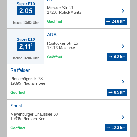
Super E10
Mirower Str. 21
17207 Röbel/Müritz
24.8 km
heute 13:52 Uhr
ARAL
Super E10
Rostocker Str. 15
17213 Malchow
6.2 km
heute 16:06 Uhr
Raiffeisen
Plauerhägerstr. 28
19395 Plau am See
8.5 km
Sprint
Meyenburger Chaussee 30
19395 Plau am See
12.3 km