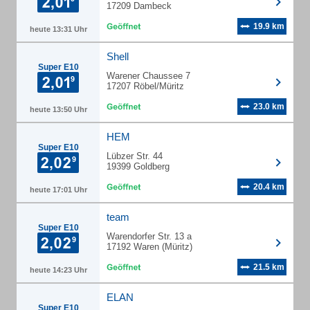
17209 Dambeck
19.9 km
heute 13:31 Uhr
Shell
Super E10
Warener Chaussee 7
17207 Röbel/Müritz
23.0 km
heute 13:50 Uhr
HEM
Super E10
Lübzer Str. 44
19399 Goldberg
20.4 km
heute 17:01 Uhr
team
Super E10
Warendorfer Str. 13 a
17192 Waren (Müritz)
21.5 km
heute 14:23 Uhr
ELAN
Super E10