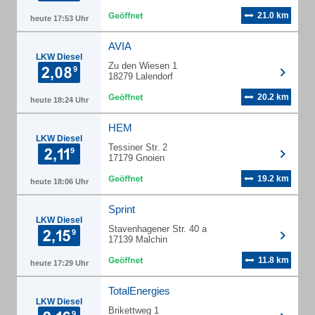
21.0 km
heute 17:53 Uhr
AVIA
LKW Diesel
Zu den Wiesen 1
18279 Lalendorf
20.2 km
heute 18:24 Uhr
HEM
LKW Diesel
Tessiner Str. 2
17179 Gnoien
19.2 km
heute 18:06 Uhr
Sprint
LKW Diesel
Stavenhagener Str. 40 a
17139 Malchin
11.8 km
heute 17:29 Uhr
TotalEnergies
LKW Diesel
Brikettweg 1