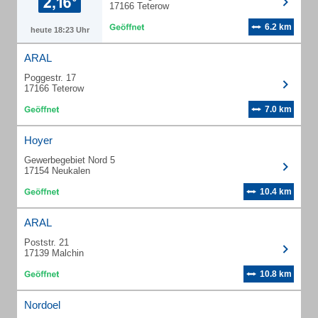
17166 Teterow
6.2 km
heute 18:23 Uhr
ARAL
Poggestr. 17
17166 Teterow
7.0 km
Hoyer
Gewerbegebiet Nord 5
17154 Neukalen
10.4 km
ARAL
Poststr. 21
17139 Malchin
10.8 km
Nordoel