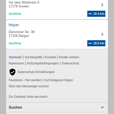
Vor dem Mühlentor 9
17179 Gnoien
18.4 km
Hoyer
Demminer Str. 39
17159 Dargun
18.9 km
|
|
|
Startseite
Suchbegriffe
Kontakt
Inhalte melden
|
|
Impressum
Nutzungsbedingungen
Datenschutz
Datenschutz-Einstellungen
|
Facebook - Fan werden
Auf Instagram folgen
Über den Messenger suchen
Zur Desktop-Seite wechseln
Suchen