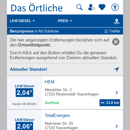
LKW DIESEL
PREIS
Benzinpreise
in Alt-Sührkow
11 Treffer
Die hier angezeigten Entfernungen beziehen sich auf
den
Ortsmittelpunkt
.
Durch Klick auf den Button erhältst Du die genauen
Entfernungen ausgehend von Deinem aktuellen Standort.
Aktueller Standort
HEM
LKW Diesel
Werdohler Str. 2
17153 Reuterstadt Stavenhagen
23.0 km
heute 18:18 Uhr
TotalEnergies
LKW Diesel
Malchiner Str. 81
17153 Stavenhagen