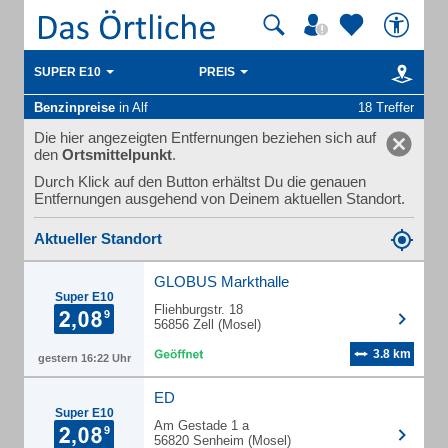
SUPER E10
PREIS
Benzinpreise
in Alf
18 Treffer
Die hier angezeigten Entfernungen beziehen sich auf
den
Ortsmittelpunkt
.
Durch Klick auf den Button erhältst Du die genauen
Entfernungen ausgehend von Deinem aktuellen Standort.
Aktueller Standort
GLOBUS Markthalle
Super E10
Fliehburgstr. 18
56856 Zell (Mosel)
3.8 km
gestern 16:22 Uhr
ED
Super E10
Am Gestade 1 a
56820 Senheim (Mosel)