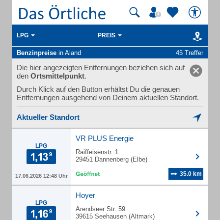
LPG
PREIS
Benzinpreise
in Aland
45 Treffer
Die hier angezeigten Entfernungen beziehen sich auf
den
Ortsmittelpunkt
.
Durch Klick auf den Button erhältst Du die genauen
Entfernungen ausgehend von Deinem aktuellen Standort.
Aktueller Standort
VR PLUS Energie
LPG
Raiffeisenstr. 1
29451 Dannenberg (Elbe)
35.0 km
17.06.2026 12:48 Uhr
Hoyer
LPG
Arendseer Str. 59
39615 Seehausen (Altmark)