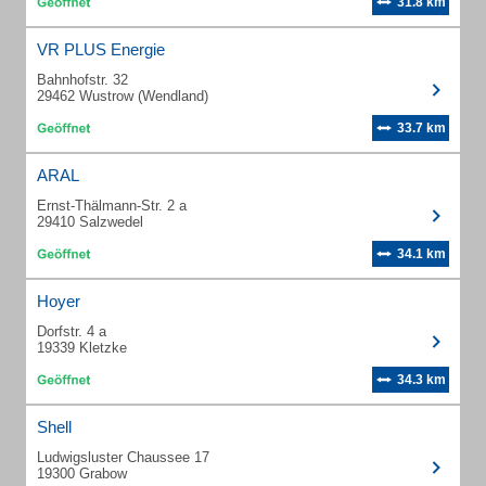
31.8 km
VR PLUS Energie
Bahnhofstr. 32
29462 Wustrow (Wendland)
33.7 km
ARAL
Ernst-Thälmann-Str. 2 a
29410 Salzwedel
34.1 km
Hoyer
Dorfstr. 4 a
19339 Kletzke
34.3 km
Shell
Ludwigsluster Chaussee 17
19300 Grabow