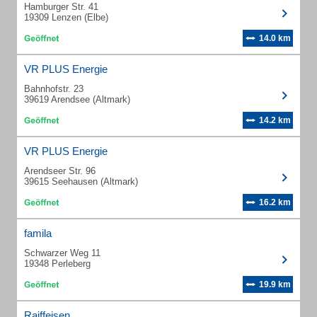
Hamburger Str. 41
19309 Lenzen (Elbe)
14.0 km
VR PLUS Energie
Bahnhofstr. 23
39619 Arendsee (Altmark)
14.2 km
VR PLUS Energie
Arendseer Str. 96
39615 Seehausen (Altmark)
16.2 km
famila
Schwarzer Weg 11
19348 Perleberg
19.9 km
Raiffeisen