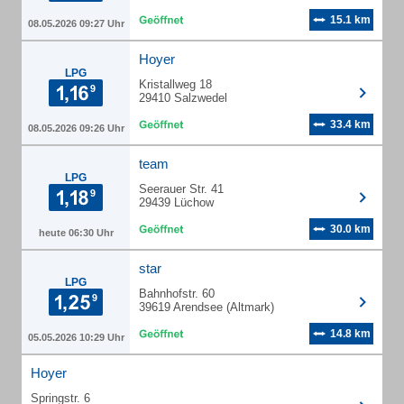
15.1 km
08.05.2026 09:27 Uhr
Hoyer
LPG
Kristallweg 18
29410 Salzwedel
33.4 km
08.05.2026 09:26 Uhr
team
LPG
Seerauer Str. 41
29439 Lüchow
30.0 km
heute 06:30 Uhr
star
LPG
Bahnhofstr. 60
39619 Arendsee (Altmark)
14.8 km
05.05.2026 10:29 Uhr
Hoyer
Springstr. 6