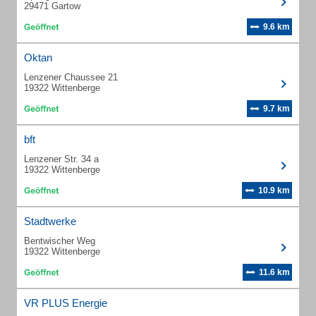
29471 Gartow
9.6 km
Oktan
Lenzener Chaussee 21
19322 Wittenberge
9.7 km
bft
Lenzener Str. 34 a
19322 Wittenberge
10.9 km
Stadtwerke
Bentwischer Weg
19322 Wittenberge
11.6 km
VR PLUS Energie