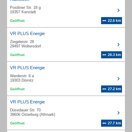
Postliner Str. 18 g
19357 Karstädt
22.6 km
VR PLUS Energie
Ziegeleistr. 28
29497 Woltersdorf
26.3 km
VR PLUS Energie
Werderstr. 6 a
19303 Dömitz
27.2 km
VR PLUS Energie
Düsedauer Str. 70
39606 Osterburg (Altmark)
27.7 km