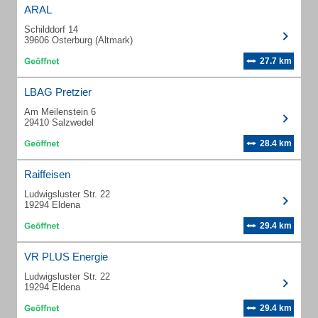
ARAL
Schilddorf 14
39606 Osterburg (Altmark)
27.7 km
LBAG Pretzier
Am Meilenstein 6
29410 Salzwedel
28.4 km
Raiffeisen
Ludwigsluster Str. 22
19294 Eldena
29.4 km
VR PLUS Energie
Ludwigsluster Str. 22
19294 Eldena
29.4 km