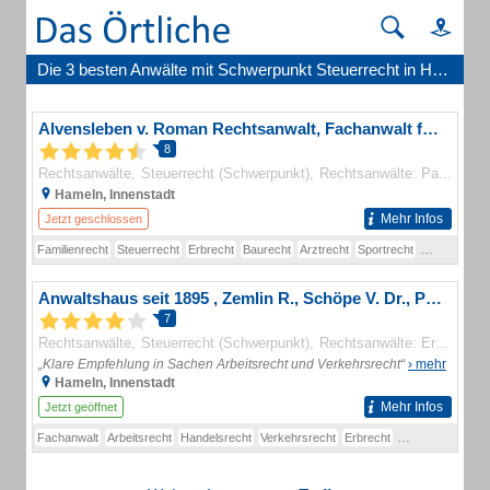
Die 3 besten Anwälte mit Schwerpunkt Steuerrecht in Hameln
Alvensleben v. Roman Rechtsanwalt, Fachanwalt für Strafrecht , Vierks Linda, Stehling Michael, Hohendorf Till, Effe Dirk, Klodnyckyj Roman Rechtsanwälte u. Söffge Friedhelm Dr. Patentanwalt
8
Rechtsanwälte
Steuerrecht (Schwerpunkt)
Rechtsanwälte: Patentrecht und Gebrauchsmusterrecht (Schwerpunkt)
Hameln, Innenstadt
Mehr Infos
Jetzt geschlossen
Familienrecht
Steuerrecht
Erbrecht
Baurecht
Arztrecht
Sportrecht
Strafrecht
A
Anwaltshaus seit 1895 , Zemlin R., Schöpe V. Dr., Papendick B., Rechtsanwälte u. Notare , Malcher C., Steup M., Knief M., Meier L. (LL.M.), Rechtsanwältinnen und Rechtsanwälte
7
Rechtsanwälte
Steuerrecht (Schwerpunkt)
Rechtsanwälte: Erbrecht (Fachanwälte)
„Klare Empfehlung in Sachen Arbeitsrecht und Verkehrsrecht“
› mehr
Hameln, Innenstadt
Mehr Infos
Jetzt geöffnet
Fachanwalt
Arbeitsrecht
Handelsrecht
Verkehrsrecht
Erbrecht
Immobilienrecht