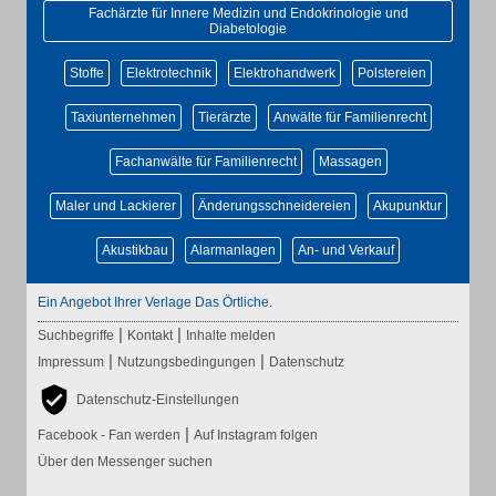
Fachärzte für Innere Medizin und Endokrinologie und
Diabetologie
Stoffe
Elektrotechnik
Elektrohandwerk
Polstereien
Taxiunternehmen
Tierärzte
Anwälte für Familienrecht
Fachanwälte für Familienrecht
Massagen
Maler und Lackierer
Änderungsschneidereien
Akupunktur
Akustikbau
Alarmanlagen
An- und Verkauf
Ein Angebot Ihrer Verlage Das Örtliche.
|
|
Suchbegriffe
Kontakt
Inhalte melden
|
|
Impressum
Nutzungsbedingungen
Datenschutz
Datenschutz-Einstellungen
|
Facebook - Fan werden
Auf Instagram folgen
Über den Messenger suchen