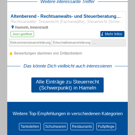
Weitere interessante Treffer
Altenberend - Rechtsanwalts- und Steuerberatungskanzlei - Fachanwalt für Steuerrecht
Rechtsanwälte: Steuerrecht (Fachanwälte)
Steuerrecht (Schwerpunkt)
Hameln, Innenstadt
Mehr Infos
Jetzt geöffnet
Einkommensteuererklärung
Erbschaftsteuererklärung
Schenkungsteuererklärung
Bewertungen stammen von Drittanbietern
Das könnte Dich vielleicht auch interessieren
Alle Einträge zu Steuerrecht
(Schwerpunkt) in Hameln
Weitere Top-Empfehlungen in verschiedenen Kategorien
Tankstellen
Schuhwaren
Restaurants
Fußpflege