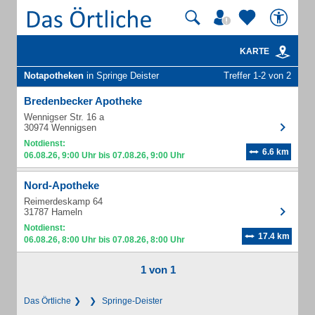
KARTE
Notapotheken
in Springe Deister
Treffer 1-2 von 2
Bredenbecker Apotheke
Wennigser Str. 16 a
30974 Wennigsen
Notdienst:
6.6 km
06.08.26, 9:00 Uhr bis 07.08.26, 9:00 Uhr
Nord-Apotheke
Reimerdeskamp 64
31787 Hameln
Notdienst:
17.4 km
06.08.26, 8:00 Uhr bis 07.08.26, 8:00 Uhr
1 von 1
Das Örtliche
Springe-Deister