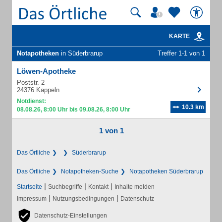
KARTE
Notapotheken
in Süderbrarup
Treffer 1-1 von 1
Löwen-Apotheke
Poststr. 2
24376 Kappeln
Notdienst:
10.3 km
08.08.26, 8:00 Uhr bis 09.08.26, 8:00 Uhr
1 von 1
Das Örtliche
Süderbrarup
Das Örtliche
Notapotheken-Suche
Notapotheken Süderbrarup
|
|
|
Startseite
Suchbegriffe
Kontakt
Inhalte melden
|
|
Impressum
Nutzungsbedingungen
Datenschutz
Datenschutz-Einstellungen