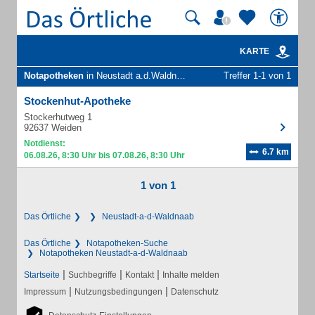
KARTE
Notapotheken
in Neustadt a.d.Waldnaab
Treffer 1-1 von 1
Stockenhut-Apotheke
Stockerhutweg 1
92637 Weiden
Notdienst:
6.7 km
06.08.26, 8:30 Uhr bis 07.08.26, 8:30 Uhr
1 von 1
Das Örtliche
Neustadt-a-d-Waldnaab
Das Örtliche
Notapotheken-Suche
Notapotheken Neustadt-a-d-Waldnaab
|
|
|
Startseite
Suchbegriffe
Kontakt
Inhalte melden
|
|
Impressum
Nutzungsbedingungen
Datenschutz