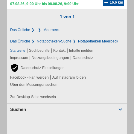
16.6 km
07.08.26, 9:00 Uhr bis 08.08.26, 9:00 Uhr
1 von 1
Das Örtliche
Meerbeck
Das Örtliche
Notapotheken-Suche
Notapotheken Meerbeck
|
|
|
Startseite
Suchbegriffe
Kontakt
Inhalte melden
|
|
Impressum
Nutzungsbedingungen
Datenschutz
Datenschutz-Einstellungen
|
Facebook - Fan werden
Auf Instagram folgen
Über den Messenger suchen
Zur Desktop-Seite wechseln
Suchen