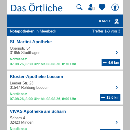
KARTE
Notapotheken
in Meerbeck
Treffer 1-3 von 3
St. Martini-Apotheke
Obernstr. 54
31655 Stadthagen
Notdienst:
4.6 km
07.08.26, 8:30 Uhr bis 08.08.26, 8:30 Uhr
Kloster-Apotheke Loccum
Leeser Str. 23
31547 Rehburg-Loccum
Notdienst:
13.0 km
07.08.26, 8:00 Uhr bis 08.08.26, 8:00 Uhr
VIVAS Apotheke am Scharn
Scharn 4
32423 Minden
Notdienst: