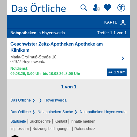
KARTE
Notapotheken
in Hoyerswerda
Treffer 1-1 von 1
Geschwister Zeitz-Apotheken Apotheke am
Klinikum
Maria-Grollmuß-Straße 10
02977 Hoyerswerda
Notdienst:
1.9 km
09.08.26, 8:00 Uhr bis 10.08.26, 8:00 Uhr
1 von 1
Das Örtliche
Hoyerswerda
Das Örtliche
Notapotheken-Suche
Notapotheken Hoyerswerda
|
|
|
Startseite
Suchbegriffe
Kontakt
Inhalte melden
|
|
Impressum
Nutzungsbedingungen
Datenschutz