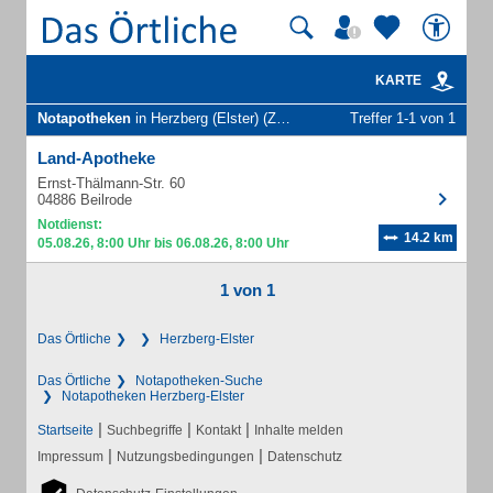
KARTE
Notapotheken
in Herzberg (Elster) (Züllsdorf)
Treffer 1-1 von 1
Land-Apotheke
Ernst-Thälmann-Str. 60
04886 Beilrode
Notdienst:
14.2 km
05.08.26, 8:00 Uhr bis 06.08.26, 8:00 Uhr
1 von 1
Das Örtliche
Herzberg-Elster
Das Örtliche
Notapotheken-Suche
Notapotheken Herzberg-Elster
|
|
|
Startseite
Suchbegriffe
Kontakt
Inhalte melden
|
|
Impressum
Nutzungsbedingungen
Datenschutz