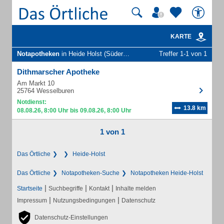
KARTE
Notapotheken
in Heide Holst (Süderholm)
Treffer 1-1 von 1
Dithmarscher Apotheke
Am Markt 10
25764 Wesselburen
Notdienst:
13.8 km
08.08.26, 8:00 Uhr bis 09.08.26, 8:00 Uhr
1 von 1
Das Örtliche
Heide-Holst
Das Örtliche
Notapotheken-Suche
Notapotheken Heide-Holst
|
|
|
Startseite
Suchbegriffe
Kontakt
Inhalte melden
|
|
Impressum
Nutzungsbedingungen
Datenschutz
Datenschutz-Einstellungen