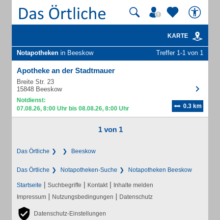
KARTE
Notapotheken
in Beeskow
Treffer 1-1 von 1
Apotheke an der Stadtmauer
Breite Str. 23
15848 Beeskow
Notdienst:
0.3 km
07.08.26, 8:00 Uhr bis 08.08.26, 8:00 Uhr
1 von 1
Das Örtliche
Beeskow
Das Örtliche
Notapotheken-Suche
Notapotheken Beeskow
|
|
|
Startseite
Suchbegriffe
Kontakt
Inhalte melden
|
|
Impressum
Nutzungsbedingungen
Datenschutz
Datenschutz-Einstellungen