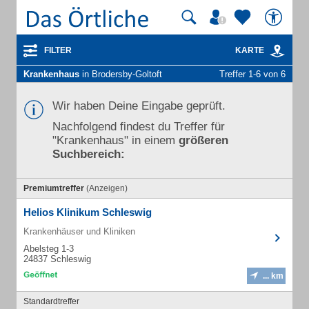
FILTER
KARTE
Krankenhaus
in Brodersby-Goltoft
Treffer 1-6 von 6
Wir haben Deine Eingabe geprüft.
Nachfolgend findest du Treffer für
"Krankenhaus" in einem
größeren
Suchbereich:
Premiumtreffer
(Anzeigen)
Helios Klinikum Schleswig
Krankenhäuser und Kliniken
Abelsteg 1-3
24837 Schleswig
... km
Standardtreffer