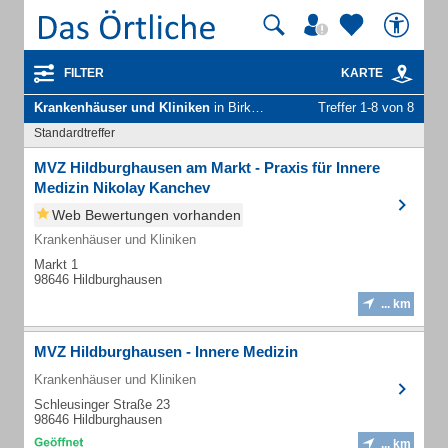
FILTER
KARTE
Krankenhäuser und Kliniken
in Birkenfeld Stadt Hildburghausen
Treffer 1-8 von 8
Standardtreffer
MVZ Hildburghausen am Markt - Praxis für Innere
Medizin Nikolay Kanchev
Web Bewertungen vorhanden
Krankenhäuser und Kliniken
Markt 1
98646 Hildburghausen
... km
MVZ Hildburghausen - Innere Medizin
Krankenhäuser und Kliniken
Schleusinger Straße 23
98646 Hildburghausen
... km