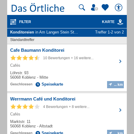
FILTER
KARTE
Konditoreien
in Am Langen Stein Stadt Koblenz
Treffer 1-2 von 2
Standardtreffer
Cafe Baumann Konditorei
10 Bewertungen + 16 weitere...
Cafés
Löhrstr. 93
56068 Koblenz - Mitte
Speisekarte
... km
Werrmann Café und Konditorei
4 Bewertungen + 8 weitere...
Cafés
Marktstr. 11
56068 Koblenz - Altstadt
Speisekarte
... km