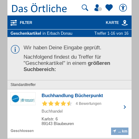
FILTER
KARTE
Geschenkartikel
in Erbach Donau
Treffer 1-16 von 16
Wir haben Deine Eingabe geprüft.
Nachfolgend findest du Treffer für
"Geschenkartikel" in einem
größeren
Suchbereich:
Standardtreffer
Buchhandlung Bücherpunkt
4 Bewertungen
Buchhandel
Karlstr. 6
89143 Blaubeuren
... km