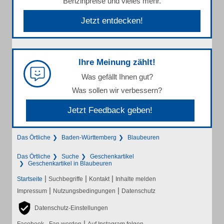
Benzinpreise und vieles mehr.
Jetzt entdecken!
Ihre Meinung zählt!
Was gefällt Ihnen gut?
Was sollen wir verbessern?
Jetzt Feedback geben!
Das Örtliche
Baden-Württemberg
Blaubeuren
Das Örtliche
Suche
Geschenkartikel
Geschenkartikel in Blaubeuren
|
|
|
Startseite
Suchbegriffe
Kontakt
Inhalte melden
|
|
Impressum
Nutzungsbedingungen
Datenschutz
Datenschutz-Einstellungen
|