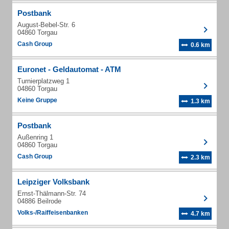
Postbank
August-Bebel-Str. 6
04860 Torgau
Cash Group
0.6 km
Euronet - Geldautomat - ATM
Turnierplatzweg 1
04860 Torgau
Keine Gruppe
1.3 km
Postbank
Außenring 1
04860 Torgau
Cash Group
2.3 km
Leipziger Volksbank
Ernst-Thälmann-Str. 74
04886 Beilrode
Volks-/Raiffeisenbanken
4.7 km