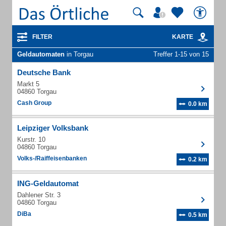
FILTER
KARTE
Geldautomaten
in Torgau
Treffer 1-15 von 15
Deutsche Bank
Markt 5
04860 Torgau
Cash Group
0.0 km
Leipziger Volksbank
Kurstr. 10
04860 Torgau
Volks-/Raiffeisenbanken
0.2 km
ING-Geldautomat
Dahlener Str. 3
04860 Torgau
DiBa
0.5 km