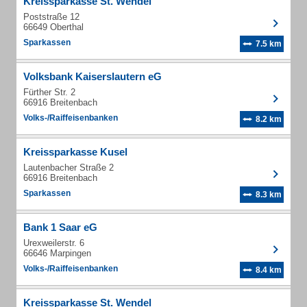
Kreissparkasse St. Wendel
Poststraße 12
66649 Oberthal
Sparkassen
7.5 km
Volksbank Kaiserslautern eG
Fürther Str. 2
66916 Breitenbach
Volks-/Raiffeisenbanken
8.2 km
Kreissparkasse Kusel
Lautenbacher Straße 2
66916 Breitenbach
Sparkassen
8.3 km
Bank 1 Saar eG
Urexweilerstr. 6
66646 Marpingen
Volks-/Raiffeisenbanken
8.4 km
Kreissparkasse St. Wendel