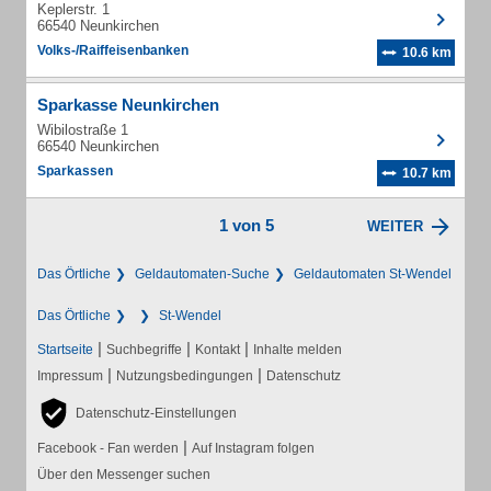
Keplerstr. 1
66540 Neunkirchen
Volks-/Raiffeisenbanken
10.6 km
Sparkasse Neunkirchen
Wibilostraße 1
66540 Neunkirchen
Sparkassen
10.7 km
1 von 5
WEITER
Das Örtliche
Geldautomaten-Suche
Geldautomaten St-Wendel
Das Örtliche
St-Wendel
|
|
|
Startseite
Suchbegriffe
Kontakt
Inhalte melden
|
|
Impressum
Nutzungsbedingungen
Datenschutz
Datenschutz-Einstellungen
|
Facebook - Fan werden
Auf Instagram folgen
Über den Messenger suchen