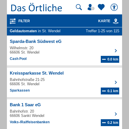
FILTER
KARTE
Geldautomaten
in St. Wendel
Treffer 1-25 von 115
Sparda-Bank Südwest eG
Wilhelmstr. 20
66606 St. Wendel
Cash Pool
0.0 km
Kreissparkasse St. Wendel
Bahnhofstraße 21-25
66606 St. Wendel
Sparkassen
0.1 km
Bank 1 Saar eG
Bahnhofstr. 20
66606 Sankt Wendel
Volks-/Raiffeisenbanken
0.2 km