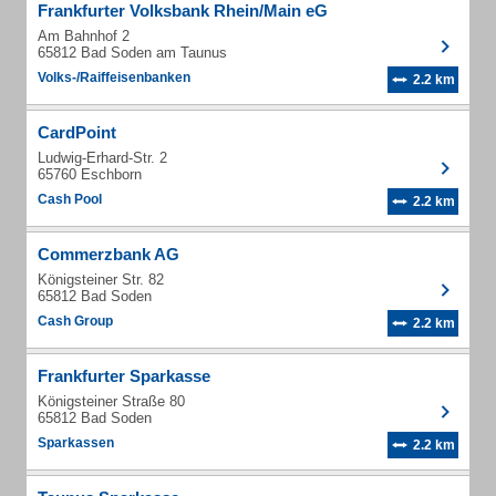
Frankfurter Volksbank Rhein/Main eG
Am Bahnhof 2
65812 Bad Soden am Taunus
Volks-/Raiffeisenbanken
2.2 km
CardPoint
Ludwig-Erhard-Str. 2
65760 Eschborn
Cash Pool
2.2 km
Commerzbank AG
Königsteiner Str. 82
65812 Bad Soden
Cash Group
2.2 km
Frankfurter Sparkasse
Königsteiner Straße 80
65812 Bad Soden
Sparkassen
2.2 km