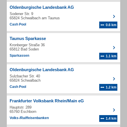
Oldenburgische Landesbank AG
Sodener Str. 9
65824 Schwalbach am Taunus
Cash Pool
0.6 km
Taunus Sparkasse
Kronberger Straße 36
65812 Bad Soden
Sparkassen
1.1 km
Oldenburgische Landesbank AG
Sulzbacher Str. 40
65824 Schwalbach
Cash Pool
1.2 km
Frankfurter Volksbank Rhein/Main eG
Hauptstr. 289
65760 Eschborn
Volks-/Raiffeisenbanken
1.4 km