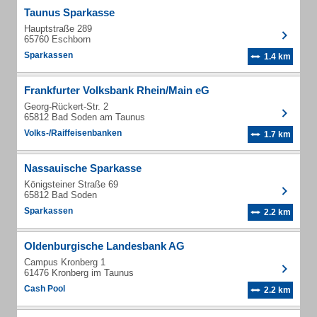
Taunus Sparkasse
Hauptstraße 289
65760 Eschborn
Sparkassen
1.4 km
Frankfurter Volksbank Rhein/Main eG
Georg-Rückert-Str. 2
65812 Bad Soden am Taunus
Volks-/Raiffeisenbanken
1.7 km
Nassauische Sparkasse
Königsteiner Straße 69
65812 Bad Soden
Sparkassen
2.2 km
Oldenburgische Landesbank AG
Campus Kronberg 1
61476 Kronberg im Taunus
Cash Pool
2.2 km