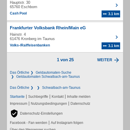
Hauptstr. 30
65760 Eschborn
Cash Pool
3.1 km
Frankfurter Volksbank Rhein/Main eG
Hainstr. 4
61476 Kronberg im Taunus
Volks-/Raiffeisenbanken
3.1 km
1 von 25
WEITER
Das Örtliche
Geldautomaten-Suche
Geldautomaten Schwalbach-am-Taunus
Das Örtliche
Schwalbach-am-Taunus
|
|
|
Startseite
Suchbegriffe
Kontakt
Inhalte melden
|
|
Impressum
Nutzungsbedingungen
Datenschutz
Datenschutz-Einstellungen
|
Facebook - Fan werden
Auf Instagram folgen
Über den Messenger suchen