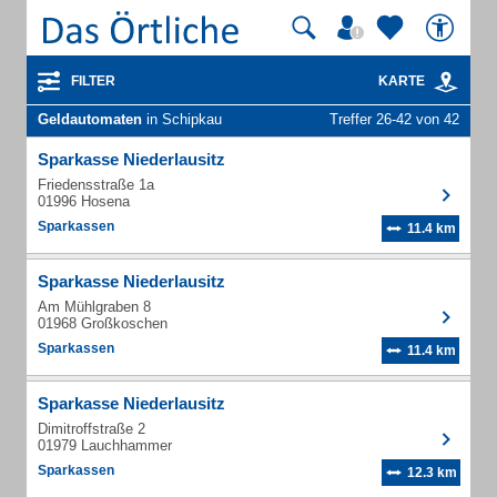
FILTER
KARTE
Geldautomaten
in Schipkau
Treffer 26-42 von 42
Sparkasse Niederlausitz
Friedensstraße 1a
01996 Hosena
Sparkassen
11.4 km
Sparkasse Niederlausitz
Am Mühlgraben 8
01968 Großkoschen
Sparkassen
11.4 km
Sparkasse Niederlausitz
Dimitroffstraße 2
01979 Lauchhammer
Sparkassen
12.3 km