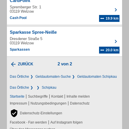
CardPoint
Spremberger Str. 1
03119 Welzow
Cash Pool
19.9 km
Sparkasse Spree-Neiße
Dresdener Straße 5
03119 Welzow
Sparkassen
20.0 km
2 von 2
ZURÜCK
Das Örtliche
Geldautomaten-Suche
Geldautomaten Schipkau
Das Örtliche
Schipkau
|
|
|
Startseite
Suchbegriffe
Kontakt
Inhalte melden
|
|
Impressum
Nutzungsbedingungen
Datenschutz
Datenschutz-Einstellungen
|
Facebook - Fan werden
Auf Instagram folgen