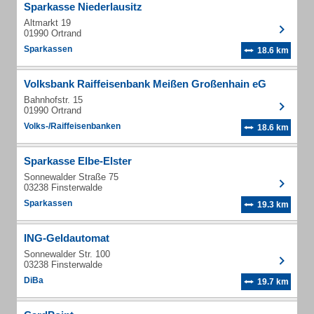
Sparkasse Niederlausitz
Altmarkt 19
01990 Ortrand
Sparkassen
18.6 km
Volksbank Raiffeisenbank Meißen Großenhain eG
Bahnhofstr. 15
01990 Ortrand
Volks-/Raiffeisenbanken
18.6 km
Sparkasse Elbe-Elster
Sonnewalder Straße 75
03238 Finsterwalde
Sparkassen
19.3 km
ING-Geldautomat
Sonnewalder Str. 100
03238 Finsterwalde
DiBa
19.7 km