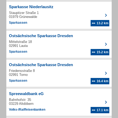
Sparkasse Niederlausitz
Staupitzer Straße 1
01979 Grünewalde
Sparkassen
13.2 km
Ostsächsische Sparkasse Dresden
Mittelstraße 18
02991 Lauta
Sparkassen
15.2 km
Ostsächsische Sparkasse Dresden
Friedensstraße 8
02991 Torno
Sparkassen
16.4 km
Spreewaldbank eG
Bahnhofstr. 35
03229 Altdöbern
Volks-/Raiffeisenbanken
17.1 km