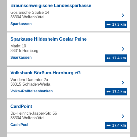
Braunschweigische Landessparkasse
Goslarsche Straße 14
38304 Wolfenbüttel
Sparkassen
17.3 km
Sparkasse Hildesheim Goslar Peine
Markt 10
38315 Hornburg
Sparkassen
17.4 km
Volksbank Börßum-Hornburg eG
Vor dem Dammtor 2a
38315 Schladen-Werla
Volks-/Raiffeisenbanken
17.4 km
CardPoint
Dr.-Heinrich-Jasper-Str. 56
38304 Wolfenbüttel
Cash Pool
17.4 km