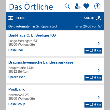
FILTER
KARTE
Geldautomaten
in Schöppenstedt
Treffer 26-50 von 57
Bankhaus C. L. Seeliger KG
Lange Herzogstr. 63
38300 Wolfenbüttel
Cash Pool
16.5 km
Braunschweigische Landessparkasse
Hauptstraße 143a
38312 Börßum
Sparkassen
16.6 km
Postbank
Harztorwall 25
38300 Wolfenbüttel
Cash Group
16.6 km