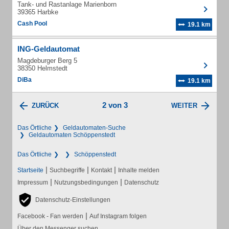
Tank- und Rastanlage Marienborn
39365 Harbke
Cash Pool
19.1 km
ING-Geldautomat
Magdeburger Berg 5
38350 Helmstedt
DiBa
19.1 km
2 von 3
ZURÜCK
WEITER
Das Örtliche
Geldautomaten-Suche
Geldautomaten Schöppenstedt
Das Örtliche
Schöppenstedt
|
|
|
Startseite
Suchbegriffe
Kontakt
Inhalte melden
|
|
Impressum
Nutzungsbedingungen
Datenschutz
Datenschutz-Einstellungen
|
Facebook - Fan werden
Auf Instagram folgen
Über den Messenger suchen