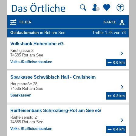
FILTER
KARTE
Geldautomaten
in Rot am See
Treffer 1-25 von 73
Volksbank Hohenlohe eG
Kirchgasse 2
74585 Rot am See
Volks-/Raiffeisenbanken
0.0 km
Sparkasse Schwäbisch Hall - Crailsheim
Hauptstraße 28
74585 Rot am See
Sparkassen
0.2 km
Raiffeisenbank Schrozberg-Rot am See eG
Raiffeisenstr. 2
74585 Rot am See
Volks-/Raiffeisenbanken
0.4 km