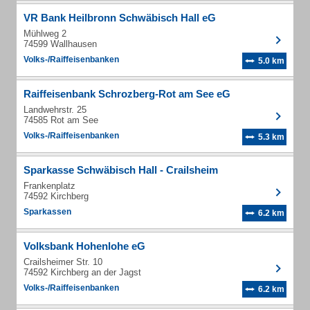
VR Bank Heilbronn Schwäbisch Hall eG
Mühlweg 2
74599 Wallhausen
Volks-/Raiffeisenbanken
5.0 km
Raiffeisenbank Schrozberg-Rot am See eG
Landwehrstr. 25
74585 Rot am See
Volks-/Raiffeisenbanken
5.3 km
Sparkasse Schwäbisch Hall - Crailsheim
Frankenplatz
74592 Kirchberg
Sparkassen
6.2 km
Volksbank Hohenlohe eG
Crailsheimer Str. 10
74592 Kirchberg an der Jagst
Volks-/Raiffeisenbanken
6.2 km