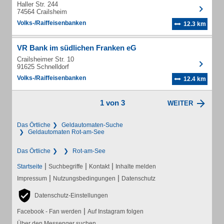
Haller Str. 244
74564 Crailsheim
Volks-/Raiffeisenbanken
12.3 km
VR Bank im südlichen Franken eG
Crailsheimer Str. 10
91625 Schnelldorf
Volks-/Raiffeisenbanken
12.4 km
1 von 3
WEITER
Das Örtliche
Geldautomaten-Suche
Geldautomaten Rot-am-See
Das Örtliche
Rot-am-See
|
|
|
Startseite
Suchbegriffe
Kontakt
Inhalte melden
|
|
Impressum
Nutzungsbedingungen
Datenschutz
Datenschutz-Einstellungen
|
Facebook - Fan werden
Auf Instagram folgen
Über den Messenger suchen