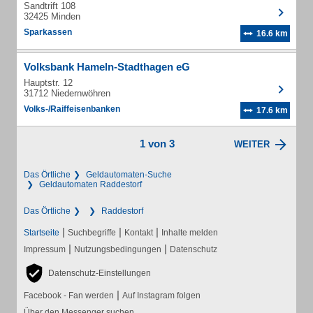
Sandtrift 108
32425 Minden
Sparkassen
16.6 km
Volksbank Hameln-Stadthagen eG
Hauptstr. 12
31712 Niedernwöhren
Volks-/Raiffeisenbanken
17.6 km
1 von 3
WEITER
Das Örtliche
Geldautomaten-Suche
Geldautomaten Raddestorf
Das Örtliche
Raddestorf
|
|
|
Startseite
Suchbegriffe
Kontakt
Inhalte melden
|
|
Impressum
Nutzungsbedingungen
Datenschutz
Datenschutz-Einstellungen
|
Facebook - Fan werden
Auf Instagram folgen
Über den Messenger suchen