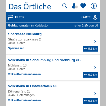
FILTER
KARTE
Geldautomaten
in Raddestorf
Treffer 1-25 von 56
Sparkasse Nienburg
Straße zur Sparkasse 2
31600 Uchte
Sparkassen
5.8 km
Volksbank in Schaumburg und Nienburg eG
Mühlenstr. 13
31600 Uchte
Volks-/Raiffeisenbanken
6.0 km
Volksbank in Ostwestfalen eG
Döhrener Str. 23
32469 Petershagen
Volks-/Raiffeisenbanken
6.3 km