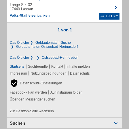
Lange Str. 32
17440 Lassan
Volks-/Raiffeisenbanken
19.1 km
1 von 1
Das Örtliche
Geldautomaten-Suche
Geldautomaten Ostseebad-Heringsdorf
Das Örtliche
Ostseebad-Heringsdorf
|
|
|
Startseite
Suchbegriffe
Kontakt
Inhalte melden
|
|
Impressum
Nutzungsbedingungen
Datenschutz
Datenschutz-Einstellungen
|
Facebook - Fan werden
Auf Instagram folgen
Über den Messenger suchen
Zur Desktop-Seite wechseln
Suchen