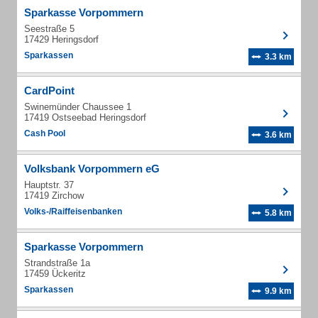
Sparkasse Vorpommern
Seestraße 5
17429 Heringsdorf
Sparkassen
3.3 km
CardPoint
Swinemünder Chaussee 1
17419 Ostseebad Heringsdorf
Cash Pool
3.6 km
Volksbank Vorpommern eG
Hauptstr. 37
17419 Zirchow
Volks-/Raiffeisenbanken
5.8 km
Sparkasse Vorpommern
Strandstraße 1a
17459 Ückeritz
Sparkassen
9.9 km