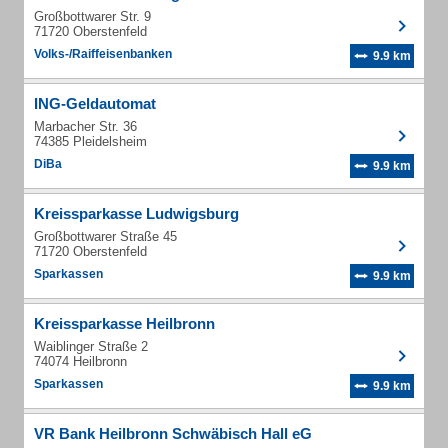
Großbottwarer Str. 9
71720 Oberstenfeld
Volks-/Raiffeisenbanken
9.9 km
ING-Geldautomat
Marbacher Str. 36
74385 Pleidelsheim
DiBa
9.9 km
Kreissparkasse Ludwigsburg
Großbottwarer Straße 45
71720 Oberstenfeld
Sparkassen
9.9 km
Kreissparkasse Heilbronn
Waiblinger Straße 2
74074 Heilbronn
Sparkassen
9.9 km
VR Bank Heilbronn Schwäbisch Hall eG