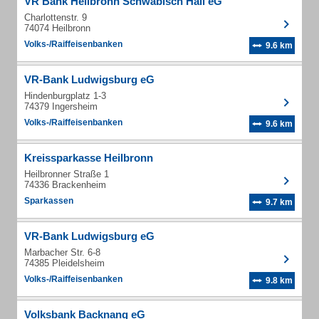
VR Bank Heilbronn Schwäbisch Hall eG
Charlottenstr. 9
74074 Heilbronn
Volks-/Raiffeisenbanken
9.6 km
VR-Bank Ludwigsburg eG
Hindenburgplatz 1-3
74379 Ingersheim
Volks-/Raiffeisenbanken
9.6 km
Kreissparkasse Heilbronn
Heilbronner Straße 1
74336 Brackenheim
Sparkassen
9.7 km
VR-Bank Ludwigsburg eG
Marbacher Str. 6-8
74385 Pleidelsheim
Volks-/Raiffeisenbanken
9.8 km
Volksbank Backnang eG