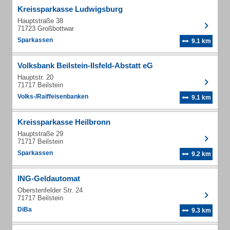
Kreissparkasse Ludwigsburg
Hauptstraße 38
71723 Großbottwar
Sparkassen
9.1 km
Volksbank Beilstein-Ilsfeld-Abstatt eG
Hauptstr. 20
71717 Beilstein
Volks-/Raiffeisenbanken
9.1 km
Kreissparkasse Heilbronn
Hauptstraße 29
71717 Beilstein
Sparkassen
9.2 km
ING-Geldautomat
Oberstenfelder Str. 24
71717 Beilstein
DiBa
9.3 km