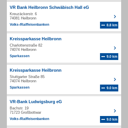
VR Bank Heilbronn Schwäbisch Hall eG
Kreuzäckerstr. 6
74081 Heilbronn
Volks-/Raiffeisenbanken
8.8 km
Kreissparkasse Heilbronn
Charlottenstraße 82
74074 Heilbronn
Sparkassen
9.0 km
Kreissparkasse Heilbronn
Stuttgarter Straße 85
74074 Heilbronn
Sparkassen
9.0 km
VR-Bank Ludwigsburg eG
Bachstr. 19
71723 Großbottwar
Volks-/Raiffeisenbanken
9.0 km