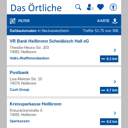
FILTER
KARTE
Geldautomaten
in Neckarwestheim
Treffer 51-75 von 306
VR Bank Heilbronn Schwäbisch Hall eG
Theodor-Heuss-Str. 203
74081 Heilbronn
Volks-/Raiffeisenbanken
8.3 km
Postbank
Lise-Meitner-Str. 10
74074 Heilbronn
Cash Group
8.7 km
Kreissparkasse Heilbronn
Kreuzäckerstraße 6
74081 Heilbronn
Sparkassen
8.8 km