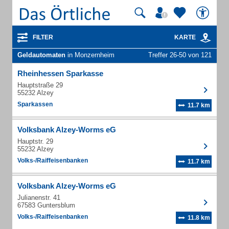
FILTER
KARTE
Geldautomaten
in Monzernheim
Treffer 26-50 von 121
Rheinhessen Sparkasse
Hauptstraße 29
55232 Alzey
Sparkassen
11.7 km
Volksbank Alzey-Worms eG
Hauptstr. 29
55232 Alzey
Volks-/Raiffeisenbanken
11.7 km
Volksbank Alzey-Worms eG
Julianenstr. 41
67583 Guntersblum
Volks-/Raiffeisenbanken
11.8 km