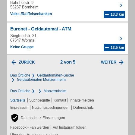
Bahnhofstr. 9
55237 Bornheim
Volks-/Raiffeisenbanken
13.3 km
Euronet - Geldautomat - ATM
Siegfriedstr. 31
67547 Worms
Keine Gruppe
13.5 km
2 von 5
ZURÜCK
WEITER
Das Örtliche
Geldautomaten-Suche
Geldautomaten Monzernheim
Das Örtliche
Monzernheim
|
|
|
Startseite
Suchbegriffe
Kontakt
Inhalte melden
|
|
Impressum
Nutzungsbedingungen
Datenschutz
Datenschutz-Einstellungen
|
Facebook - Fan werden
Auf Instagram folgen
Über den Messenger suchen