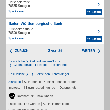
Herschelstraße 1
70565 Stuttgart
Sparkassen
4.9 km
Baden-Württembergische Bank
Birkheckenstraße 2
70599 Stuttgart
Sparkassen
4.9 km
2 von 25
ZURÜCK
WEITER
Das Örtliche
Geldautomaten-Suche
Geldautomaten Leinfelden--Echterdingen
Das Örtliche
Leinfelden--Echterdingen
|
|
|
Startseite
Suchbegriffe
Kontakt
Inhalte melden
|
|
Impressum
Nutzungsbedingungen
Datenschutz
Datenschutz-Einstellungen
|
Facebook - Fan werden
Auf Instagram folgen
Über den Messenger suchen