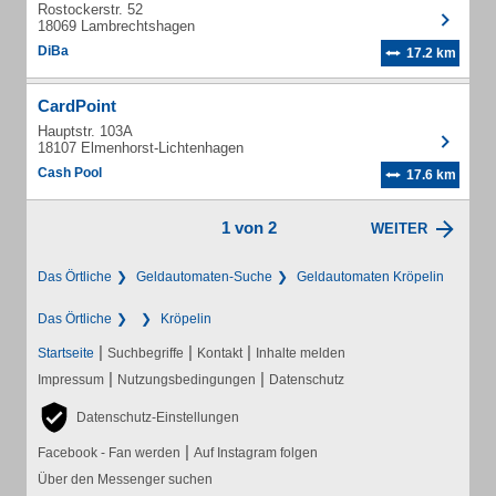
Rostockerstr. 52
18069 Lambrechtshagen
DiBa
17.2 km
CardPoint
Hauptstr. 103A
18107 Elmenhorst-Lichtenhagen
Cash Pool
17.6 km
1 von 2
WEITER
Das Örtliche
Geldautomaten-Suche
Geldautomaten Kröpelin
Das Örtliche
Kröpelin
|
|
|
Startseite
Suchbegriffe
Kontakt
Inhalte melden
|
|
Impressum
Nutzungsbedingungen
Datenschutz
Datenschutz-Einstellungen
|
Facebook - Fan werden
Auf Instagram folgen
Über den Messenger suchen