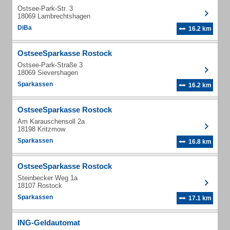
Ostsee-Park-Str. 3
18069 Lambrechtshagen
DiBa
16.2 km
OstseeSparkasse Rostock
Ostsee-Park-Straße 3
18069 Sievershagen
Sparkassen
16.2 km
OstseeSparkasse Rostock
Am Karauschensoll 2a
18198 Kritzmow
Sparkassen
16.8 km
OstseeSparkasse Rostock
Steinbecker Weg 1a
18107 Rostock
Sparkassen
17.1 km
ING-Geldautomat