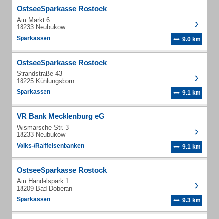
OstseeSparkasse Rostock
Am Markt 6
18233 Neubukow
Sparkassen
9.0 km
OstseeSparkasse Rostock
Strandstraße 43
18225 Kühlungsborn
Sparkassen
9.1 km
VR Bank Mecklenburg eG
Wismarsche Str. 3
18233 Neubukow
Volks-/Raiffeisenbanken
9.1 km
OstseeSparkasse Rostock
Am Handelspark 1
18209 Bad Doberan
Sparkassen
9.3 km