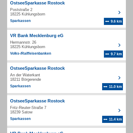
OstseeSparkasse Rostock
Poststraße 2
18225 Kühlungsborn
Sparkassen
9.6 km
VR Bank Mecklenburg eG
Hermannstr. 26
18225 Kühlungsborn
Volks-/Raiffeisenbanken
9.7 km
OstseeSparkasse Rostock
An der Waterkant
18211 Börgerende
Sparkassen
11.0 km
OstseeSparkasse Rostock
Fritz-Reuter-Straße 7
18239 Satow
Sparkassen
11.4 km