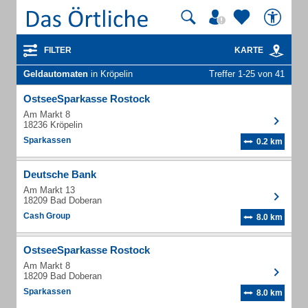
FILTER
KARTE
Geldautomaten
in Kröpelin
Treffer 1-25 von 41
OstseeSparkasse Rostock
Am Markt 8
18236 Kröpelin
Sparkassen
0.2 km
Deutsche Bank
Am Markt 13
18209 Bad Doberan
Cash Group
8.0 km
OstseeSparkasse Rostock
Am Markt 8
18209 Bad Doberan
Sparkassen
8.0 km