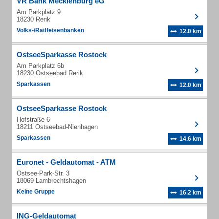
VR Bank Mecklenburg eG
Am Parkplatz 9
18230 Rerik
Volks-/Raiffeisenbanken
12.0 km
OstseeSparkasse Rostock
Am Parkplatz 6b
18230 Ostseebad Rerik
Sparkassen
12.0 km
OstseeSparkasse Rostock
Hofstraße 6
18211 Ostseebad-Nienhagen
Sparkassen
14.6 km
Euronet - Geldautomat - ATM
Ostsee-Park-Str. 3
18069 Lambrechtshagen
Keine Gruppe
16.2 km
ING-Geldautomat