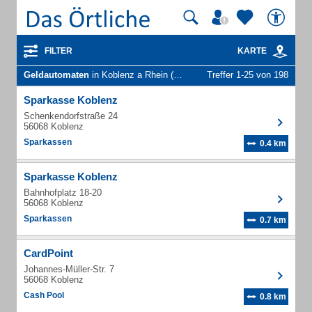
FILTER
KARTE
Geldautomaten
in Koblenz a Rhein (Süd)
Treffer 1-25 von 198
Sparkasse Koblenz
Schenkendorfstraße 24
56068 Koblenz
Sparkassen
0.4 km
Sparkasse Koblenz
Bahnhofplatz 18-20
56068 Koblenz
Sparkassen
0.7 km
CardPoint
Johannes-Müller-Str. 7
56068 Koblenz
Cash Pool
0.8 km