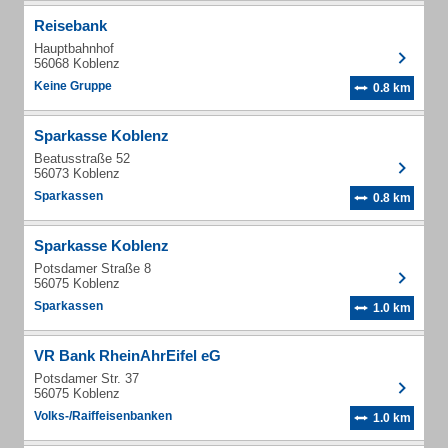
Reisebank
Hauptbahnhof
56068 Koblenz
Keine Gruppe
0.8 km
Sparkasse Koblenz
Beatusstraße 52
56073 Koblenz
Sparkassen
0.8 km
Sparkasse Koblenz
Potsdamer Straße 8
56075 Koblenz
Sparkassen
1.0 km
VR Bank RheinAhrEifel eG
Potsdamer Str. 37
56075 Koblenz
Volks-/Raiffeisenbanken
1.0 km