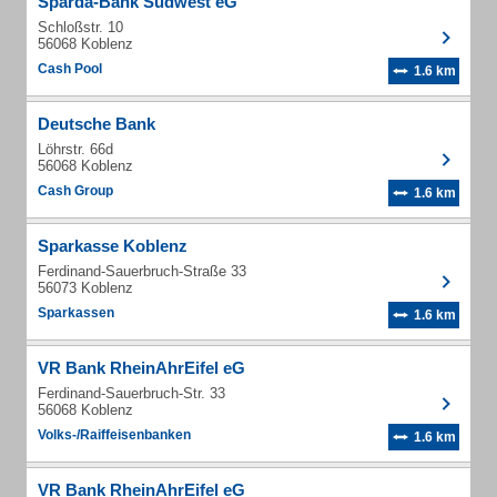
Sparda-Bank Südwest eG
Schloßstr. 10
56068 Koblenz
Cash Pool
1.6 km
Deutsche Bank
Löhrstr. 66d
56068 Koblenz
Cash Group
1.6 km
Sparkasse Koblenz
Ferdinand-Sauerbruch-Straße 33
56073 Koblenz
Sparkassen
1.6 km
VR Bank RheinAhrEifel eG
Ferdinand-Sauerbruch-Str. 33
56068 Koblenz
Volks-/Raiffeisenbanken
1.6 km
VR Bank RheinAhrEifel eG