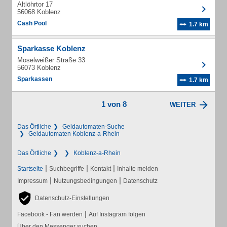
Altlöhrtor 17
56068 Koblenz
Cash Pool
1.7 km
Sparkasse Koblenz
Moselweißer Straße 33
56073 Koblenz
Sparkassen
1.7 km
1 von 8
WEITER
Das Örtliche
Geldautomaten-Suche
Geldautomaten Koblenz-a-Rhein
Das Örtliche
Koblenz-a-Rhein
|
|
|
Startseite
Suchbegriffe
Kontakt
Inhalte melden
|
|
Impressum
Nutzungsbedingungen
Datenschutz
Datenschutz-Einstellungen
|
Facebook - Fan werden
Auf Instagram folgen
Über den Messenger suchen