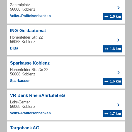
Zentralplatz
56068 Koblenz
Volks-/Raiffeisenbanken
1.6 km
ING-Geldautomat
Hohenfelder Str. 22
56068 Koblenz
DiBa
1.6 km
Sparkasse Koblenz
Hohenfelder Straße 22
56068 Koblenz
Sparkassen
1.6 km
VR Bank RheinAhrEifel eG
Löhr-Center
56068 Koblenz
Volks-/Raiffeisenbanken
1.7 km
Targobank AG