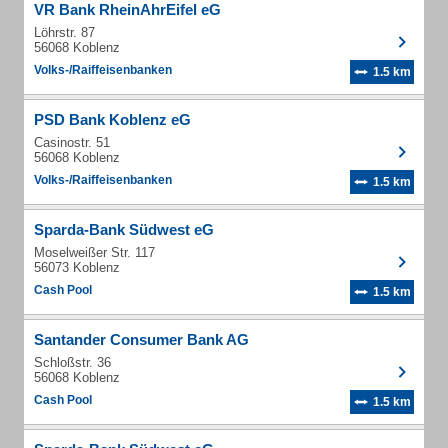
VR Bank RheinAhrEifel eG
Löhrstr. 87
56068 Koblenz
Volks-/Raiffeisenbanken
1.5 km
PSD Bank Koblenz eG
Casinostr. 51
56068 Koblenz
Volks-/Raiffeisenbanken
1.5 km
Sparda-Bank Südwest eG
Moselweißer Str. 117
56073 Koblenz
Cash Pool
1.5 km
Santander Consumer Bank AG
Schloßstr. 36
56068 Koblenz
Cash Pool
1.5 km