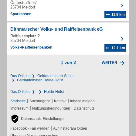
Österstraße 67
25704 Meldorf
Sparkassen
11.9 km
Dithmarscher Volks- und Raiffeisenbank eG
Raiffeisenplatz 2
25704 Meldorf
Volks-/Raiffeisenbanken
12.1 km
1 von 2
WEITER
Das Örtliche
Geldautomaten-Suche
Geldautomaten Heide-Holst
Das Örtliche
Heide-Holst
|
|
|
Startseite
Suchbegriffe
Kontakt
Inhalte melden
|
|
Impressum
Nutzungsbedingungen
Datenschutz
Datenschutz-Einstellungen
|
Facebook - Fan werden
Auf Instagram folgen
Über den Messenger suchen