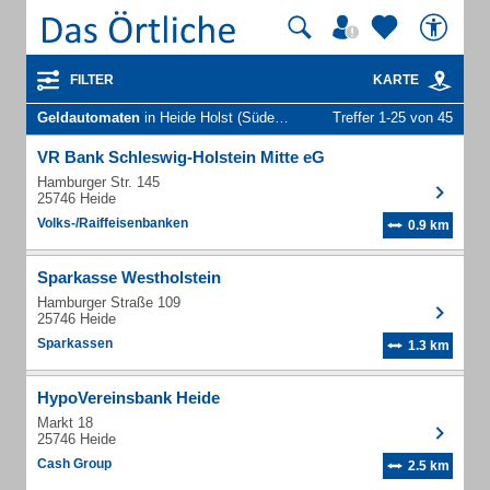
FILTER
KARTE
Geldautomaten
in Heide Holst (Süderholm)
Treffer 1-25 von 45
VR Bank Schleswig-Holstein Mitte eG
Hamburger Str. 145
25746 Heide
Volks-/Raiffeisenbanken
0.9 km
Sparkasse Westholstein
Hamburger Straße 109
25746 Heide
Sparkassen
1.3 km
HypoVereinsbank Heide
Markt 18
25746 Heide
Cash Group
2.5 km