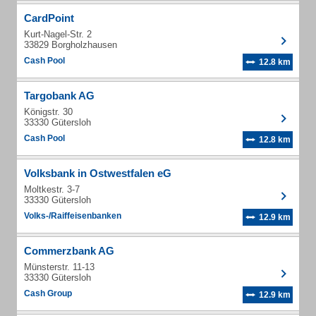
CardPoint
Kurt-Nagel-Str. 2
33829 Borgholzhausen
Cash Pool
12.8 km
Targobank AG
Königstr. 30
33330 Gütersloh
Cash Pool
12.8 km
Volksbank in Ostwestfalen eG
Moltkestr. 3-7
33330 Gütersloh
Volks-/Raiffeisenbanken
12.9 km
Commerzbank AG
Münsterstr. 11-13
33330 Gütersloh
Cash Group
12.9 km