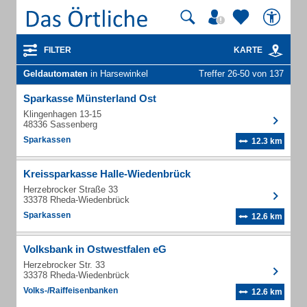
FILTER
KARTE
Geldautomaten
in Harsewinkel
Treffer 26-50 von 137
Sparkasse Münsterland Ost
Klingenhagen 13-15
48336 Sassenberg
Sparkassen
12.3 km
Kreissparkasse Halle-Wiedenbrück
Herzebrocker Straße 33
33378 Rheda-Wiedenbrück
Sparkassen
12.6 km
Volksbank in Ostwestfalen eG
Herzebrocker Str. 33
33378 Rheda-Wiedenbrück
Volks-/Raiffeisenbanken
12.6 km