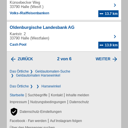
Künsebecker Weg
33790 Halle (Westf.)
Volks-/Raiffeisenbanken
13.7 km
Oldenburgische Landesbank AG
Kantstr. 2
33790 Halle (Westfalen)
Cash Pool
13.9 km
2 von 6
ZURÜCK
WEITER
Das Örtliche
Geldautomaten-Suche
Geldautomaten Harsewinkel
Das Örtliche
Harsewinkel
|
|
|
Startseite
Suchbegriffe
Kontakt
Inhalte melden
|
|
Impressum
Nutzungsbedingungen
Datenschutz
Datenschutz-Einstellungen
|
Facebook - Fan werden
Auf Instagram folgen
Über den Messenger suchen