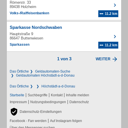
Römerstr. 33
89438 Holzheim
Volks-/Raiffeisenbanken
11.2 km
Sparkasse Nordschwaben
Hauptstraße 9
86647 Buttenwiesen
Sparkassen
11.2 km
1 von 3
WEITER
Das Örtliche
Geldautomaten-Suche
Geldautomaten Höchstädt-a-d-Donau
Das Örtliche
Höchstädt-a-d-Donau
|
|
|
Startseite
Suchbegriffe
Kontakt
Inhalte melden
|
|
Impressum
Nutzungsbedingungen
Datenschutz
Datenschutz-Einstellungen
|
Facebook - Fan werden
Auf Instagram folgen
Über den Messenger suchen