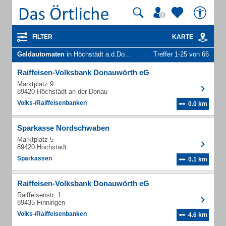
FILTER
KARTE
Geldautomaten
in Höchstädt a.d.Donau
Treffer 1-25 von 66
Raiffeisen-Volksbank Donauwörth eG
Marktplatz 9
89420 Höchstädt an der Donau
Volks-/Raiffeisenbanken
0.0 km
Sparkasse Nordschwaben
Marktplatz 5
89420 Höchstädt
Sparkassen
0.1 km
Raiffeisen-Volksbank Donauwörth eG
Raiffeisenstr. 1
89435 Finningen
Volks-/Raiffeisenbanken
4.6 km