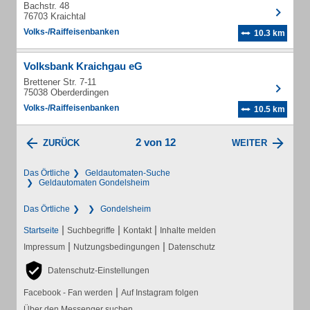
Bachstr. 48
76703 Kraichtal
Volks-/Raiffeisenbanken
10.3 km
Volksbank Kraichgau eG
Brettener Str. 7-11
75038 Oberderdingen
Volks-/Raiffeisenbanken
10.5 km
2 von 12
ZURÜCK
WEITER
Das Örtliche
Geldautomaten-Suche
Geldautomaten Gondelsheim
Das Örtliche
Gondelsheim
|
|
|
Startseite
Suchbegriffe
Kontakt
Inhalte melden
|
|
Impressum
Nutzungsbedingungen
Datenschutz
Datenschutz-Einstellungen
|
Facebook - Fan werden
Auf Instagram folgen
Über den Messenger suchen