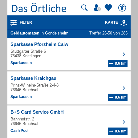
FILTER
KARTE
Geldautomaten
in Gondelsheim
Treffer 26-50 von 285
Sparkasse Pforzheim Calw
Stuttgarter Straße 6
75438 Knittlingen
Sparkassen
8.6 km
Sparkasse Kraichgau
Prinz-Wilhelm-Straße 2-4-8
76646 Bruchsal
Sparkassen
8.6 km
B+S Card Service GmbH
Bahnhofstr. 2
76646 Bruchsal
Cash Pool
8.6 km