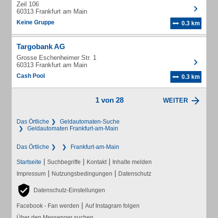
Zeil 106
60313 Frankfurt am Main
Keine Gruppe
0.3 km
Targobank AG
Grosse Eschenheimer Str. 1
60313 Frankfurt am Main
Cash Pool
0.3 km
1 von 28
WEITER
Das Örtliche
Geldautomaten-Suche
Geldautomaten Frankfurt-am-Main
Das Örtliche
Frankfurt-am-Main
|
|
|
Startseite
Suchbegriffe
Kontakt
Inhalte melden
|
|
Impressum
Nutzungsbedingungen
Datenschutz
Datenschutz-Einstellungen
|
Facebook - Fan werden
Auf Instagram folgen
Über den Messenger suchen