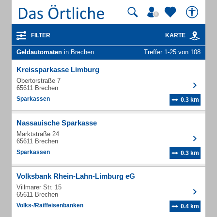
FILTER
KARTE
Geldautomaten
in Brechen
Treffer 1-25 von 108
Kreissparkasse Limburg
Obertorstraße 7
65611 Brechen
Sparkassen
0.3 km
Nassauische Sparkasse
Marktstraße 24
65611 Brechen
Sparkassen
0.3 km
Volksbank Rhein-Lahn-Limburg eG
Villmarer Str. 15
65611 Brechen
Volks-/Raiffeisenbanken
0.4 km