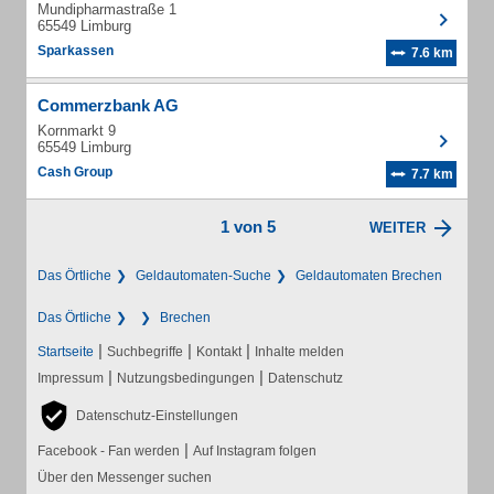
Mundipharmastraße 1
65549 Limburg
Sparkassen
7.6 km
Commerzbank AG
Kornmarkt 9
65549 Limburg
Cash Group
7.7 km
1 von 5
WEITER
Das Örtliche
Geldautomaten-Suche
Geldautomaten Brechen
Das Örtliche
Brechen
|
|
|
Startseite
Suchbegriffe
Kontakt
Inhalte melden
|
|
Impressum
Nutzungsbedingungen
Datenschutz
Datenschutz-Einstellungen
|
Facebook - Fan werden
Auf Instagram folgen
Über den Messenger suchen