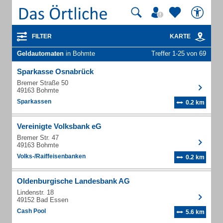
FILTER
KARTE
Geldautomaten
in Bohmte
Treffer 1-25 von 69
Sparkasse Osnabrück
Bremer Straße 50
49163 Bohmte
Sparkassen
0.2 km
Vereinigte Volksbank eG
Bremer Str. 47
49163 Bohmte
Volks-/Raiffeisenbanken
0.2 km
Oldenburgische Landesbank AG
Lindenstr. 18
49152 Bad Essen
Cash Pool
5.6 km