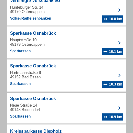
Vereinigte Volksbank eG
Hunteburger Str. 14
49179 Ostercappeln
Volks-/Raiffeisenbanken
10.0 km
Sparkasse Osnabrück
Hauptstraße 10
49179 Ostercappeln
Sparkassen
10.1 km
Sparkasse Osnabrück
Hartmannstraße 8
49152 Bad Essen
Sparkassen
10.3 km
Sparkasse Osnabrück
Neue Straße 14
49143 Bissendorf
Sparkassen
10.9 km
Kreissparkasse Diepholz