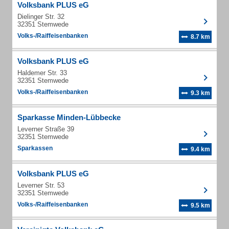
Volksbank PLUS eG
Dielinger Str. 32
32351 Stemwede
Volks-/Raiffeisenbanken
8.7 km
Volksbank PLUS eG
Haldemer Str. 33
32351 Stemwede
Volks-/Raiffeisenbanken
9.3 km
Sparkasse Minden-Lübbecke
Leverner Straße 39
32351 Stemwede
Sparkassen
9.4 km
Volksbank PLUS eG
Leverner Str. 53
32351 Stemwede
Volks-/Raiffeisenbanken
9.5 km