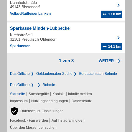
Bahnhofstr. 28a
49143 Bissendorf
Volks-/Raiffeisenbanken
13.8 km
Sparkasse Minden-Lübbecke
Kirchstraße 1
32361 Preußisch Oldendorf
Sparkassen
14.1 km
1 von 3
WEITER
Das Örtliche
Geldautomaten-Suche
Geldautomaten Bohmte
Das Örtliche
Bohmte
|
|
|
Startseite
Suchbegriffe
Kontakt
Inhalte melden
|
|
Impressum
Nutzungsbedingungen
Datenschutz
Datenschutz-Einstellungen
|
Facebook - Fan werden
Auf Instagram folgen
Über den Messenger suchen