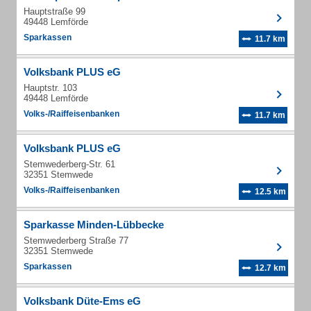
Hauptstraße 99
49448 Lemförde
Sparkassen
11.7 km
Volksbank PLUS eG
Hauptstr. 103
49448 Lemförde
Volks-/Raiffeisenbanken
11.7 km
Volksbank PLUS eG
Stemwederberg-Str. 61
32351 Stemwede
Volks-/Raiffeisenbanken
12.5 km
Sparkasse Minden-Lübbecke
Stemwederberg Straße 77
32351 Stemwede
Sparkassen
12.7 km
Volksbank Düte-Ems eG