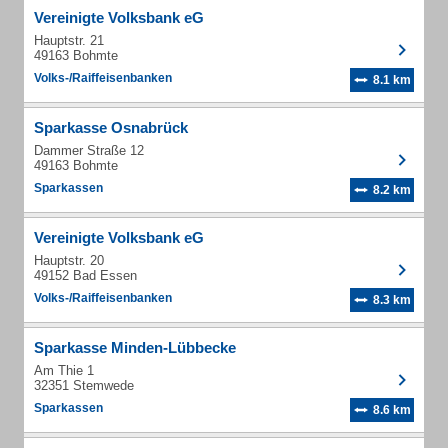
Vereinigte Volksbank eG
Hauptstr. 21
49163 Bohmte
Volks-/Raiffeisenbanken
8.1 km
Sparkasse Osnabrück
Dammer Straße 12
49163 Bohmte
Sparkassen
8.2 km
Vereinigte Volksbank eG
Hauptstr. 20
49152 Bad Essen
Volks-/Raiffeisenbanken
8.3 km
Sparkasse Minden-Lübbecke
Am Thie 1
32351 Stemwede
Sparkassen
8.6 km