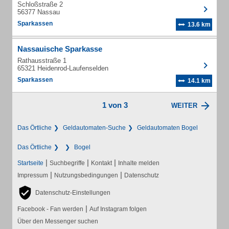
Schloßstraße 2
56377 Nassau
Sparkassen
13.6 km
Nassauische Sparkasse
Rathausstraße 1
65321 Heidenrod-Laufenselden
Sparkassen
14.1 km
1 von 3
WEITER
Das Örtliche
Geldautomaten-Suche
Geldautomaten Bogel
Das Örtliche
Bogel
|
|
|
Startseite
Suchbegriffe
Kontakt
Inhalte melden
|
|
Impressum
Nutzungsbedingungen
Datenschutz
Datenschutz-Einstellungen
|
Facebook - Fan werden
Auf Instagram folgen
Über den Messenger suchen