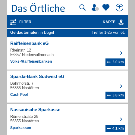
FILTER
KARTE
Geldautomaten
in Bogel
Treffer 1-25 von 61
Raiffeisenbank eG
Rheinstr. 12
56357 Niederwallmenach
Volks-/Raiffeisenbanken
3.0 km
Sparda-Bank Südwest eG
Bahnhofstr. 7
56355 Nastätten
Cash Pool
3.8 km
Nassauische Sparkasse
Römerstraße 29
56355 Nastätten
Sparkassen
4.1 km