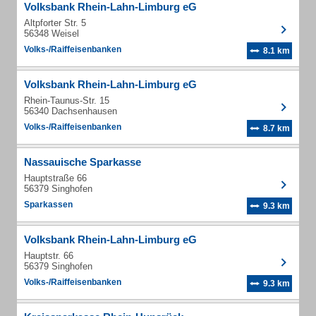
Volksbank Rhein-Lahn-Limburg eG
Altpforter Str. 5
56348 Weisel
Volks-/Raiffeisenbanken
8.1 km
Volksbank Rhein-Lahn-Limburg eG
Rhein-Taunus-Str. 15
56340 Dachsenhausen
Volks-/Raiffeisenbanken
8.7 km
Nassauische Sparkasse
Hauptstraße 66
56379 Singhofen
Sparkassen
9.3 km
Volksbank Rhein-Lahn-Limburg eG
Hauptstr. 66
56379 Singhofen
Volks-/Raiffeisenbanken
9.3 km