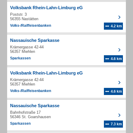
Volksbank Rhein-Lahn-Limburg eG
Poststr. 3
56355 Nastätten
Volks-/Raiffeisenbanken
4.2 km
Nassauische Sparkasse
Krämergasse 42-44
56357 Miehlen
Sparkassen
4.6 km
Volksbank Rhein-Lahn-Limburg eG
Krämergasse 42-44
56357 Miehlen
Volks-/Raiffeisenbanken
4.6 km
Nassauische Sparkasse
Bahnhofstraße 17
56346 St. Goarshausen
Sparkassen
7.3 km