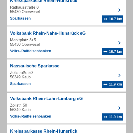
Kreissparkasse Rhein-Hunsrück
Rathausstraße 8
55430 Oberwesel
Sparkassen
10.7 km
Volksbank Rhein-Nahe-Hunsrück eG
Marktplatz 3+5
55430 Oberwesel
Volks-/Raiffeisenbanken
10.7 km
Nassauische Sparkasse
Zollstraße 50
56349 Kaub
Sparkassen
11.9 km
Volksbank Rhein-Lahn-Limburg eG
Zollstr. 50
56349 Kaub
Volks-/Raiffeisenbanken
11.9 km
Kreissparkasse Rhein-Hunsrück