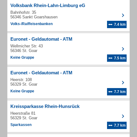
Volksbank Rhein-Lahn-Limburg eG
Bahnhofstr. 35
56346 Sankt Goarshausen
Volks-/Raiffeisenbanken
7.4 km
Euronet - Geldautomat - ATM
Wellmicher Str. 43
56346 St. Goar
Keine Gruppe
7.5 km
Euronet - Geldautomat - ATM
Heerstr. 108
56329 St. Goar
Keine Gruppe
7.7 km
Kreissparkasse Rhein-Hunsrück
Heerstraße 81
56329 St. Goar
Sparkassen
7.7 km