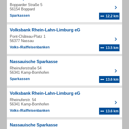
Bopparder Straße 5
56154 Boppard
Sparkassen
12.2 km
Volksbank Rhein-Lahn-Limburg eG
Pont-Château-Platz 1
56377 Nassau
Volks-/Raiffeisenbanken
13.5 km
Nassauische Sparkasse
Rheinuferstraße 54
56341 Kamp-Bornhofen
Sparkassen
13.6 km
Volksbank Rhein-Lahn-Limburg eG
Rheinuferstr. 54
56341 Kamp-Bornhofen
Volks-/Raiffeisenbanken
13.6 km
Nassauische Sparkasse