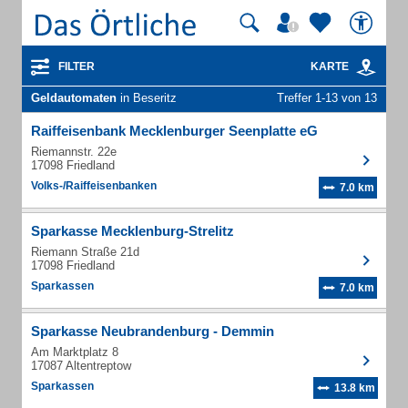
FILTER
KARTE
Geldautomaten
in Beseritz
Treffer 1-13 von 13
Raiffeisenbank Mecklenburger Seenplatte eG
Riemannstr. 22e
17098 Friedland
Volks-/Raiffeisenbanken
7.0 km
Sparkasse Mecklenburg-Strelitz
Riemann Straße 21d
17098 Friedland
Sparkassen
7.0 km
Sparkasse Neubrandenburg - Demmin
Am Marktplatz 8
17087 Altentreptow
Sparkassen
13.8 km