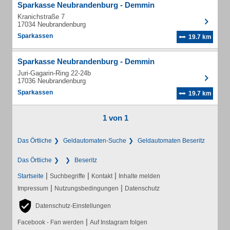
Sparkasse Neubrandenburg - Demmin
Kranichstraße 7
17034 Neubrandenburg
Sparkassen
19.7 km
Sparkasse Neubrandenburg - Demmin
Juri-Gagarin-Ring 22-24b
17036 Neubrandenburg
Sparkassen
19.7 km
1 von 1
Das Örtliche
Geldautomaten-Suche
Geldautomaten Beseritz
Das Örtliche
Beseritz
|
|
|
Startseite
Suchbegriffe
Kontakt
Inhalte melden
|
|
Impressum
Nutzungsbedingungen
Datenschutz
Datenschutz-Einstellungen
|
Facebook - Fan werden
Auf Instagram folgen