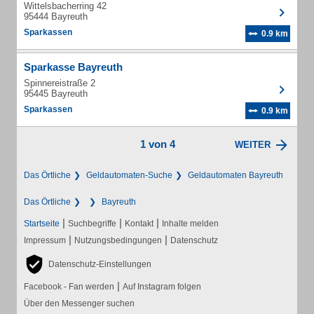
Wittelsbacherring 42
95444 Bayreuth
Sparkassen
0.9 km
Sparkasse Bayreuth
Spinnereistraße 2
95445 Bayreuth
Sparkassen
0.9 km
1 von 4
WEITER
Das Örtliche
Geldautomaten-Suche
Geldautomaten Bayreuth
Das Örtliche
Bayreuth
|
|
|
Startseite
Suchbegriffe
Kontakt
Inhalte melden
|
|
Impressum
Nutzungsbedingungen
Datenschutz
Datenschutz-Einstellungen
|
Facebook - Fan werden
Auf Instagram folgen
Über den Messenger suchen