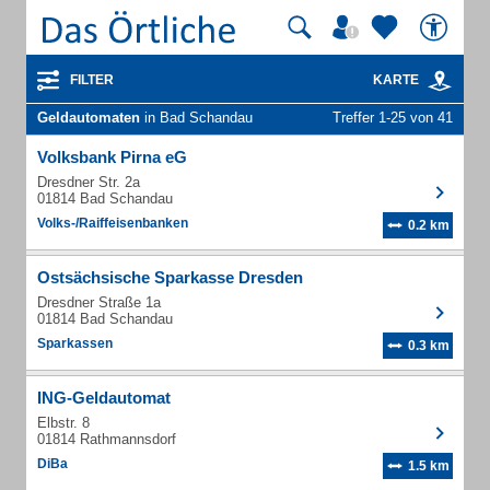
FILTER
KARTE
Geldautomaten
in Bad Schandau
Treffer 1-25 von 41
Volksbank Pirna eG
Dresdner Str. 2a
01814 Bad Schandau
Volks-/Raiffeisenbanken
0.2 km
Ostsächsische Sparkasse Dresden
Dresdner Straße 1a
01814 Bad Schandau
Sparkassen
0.3 km
ING-Geldautomat
Elbstr. 8
01814 Rathmannsdorf
DiBa
1.5 km