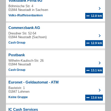
Volksbank Pirna eG
Böhmische Str. 4
01844 Neustadt in Sachsen
Volks-/Raiffeisenbanken
12.8 km
Commerzbank AG
Dresdner Str. 52-54
01844 Neustadt (Sachsen)
Cash Group
12.9 km
Postbank
Wilhelm-Kaulisch-Str. 26
01844 Neustadt
Cash Group
13.1 km
Euronet - Geldautomat - ATM
Basteistr. 1
01847 Lohmen
Keine Gruppe
13.6 km
IC Cash Services