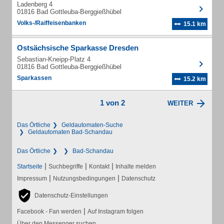
Ladenberg 4
01816 Bad Gottleuba-Berggießhübel
Volks-/Raiffeisenbanken
15.1 km
Ostsächsische Sparkasse Dresden
Sebastian-Kneipp-Platz 4
01816 Bad Gottleuba-Berggießhübel
Sparkassen
15.2 km
1 von 2
WEITER
Das Örtliche
Geldautomaten-Suche
Geldautomaten Bad-Schandau
Das Örtliche
Bad-Schandau
|
|
|
Startseite
Suchbegriffe
Kontakt
Inhalte melden
|
|
Impressum
Nutzungsbedingungen
Datenschutz
Datenschutz-Einstellungen
|
Facebook - Fan werden
Auf Instagram folgen
Über den Messenger suchen