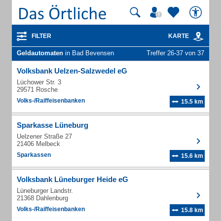
FILTER
KARTE
Geldautomaten
in Bad Bevensen
Treffer 26-37 von 37
Volksbank Uelzen-Salzwedel eG
Lüchower Str. 3
29571 Rosche
Volks-/Raiffeisenbanken
15.5 km
Sparkasse Lüneburg
Uelzener Straße 27
21406 Melbeck
Sparkassen
15.6 km
Volksbank Lüneburger Heide eG
Lüneburger Landstr.
21368 Dahlenburg
Volks-/Raiffeisenbanken
15.8 km