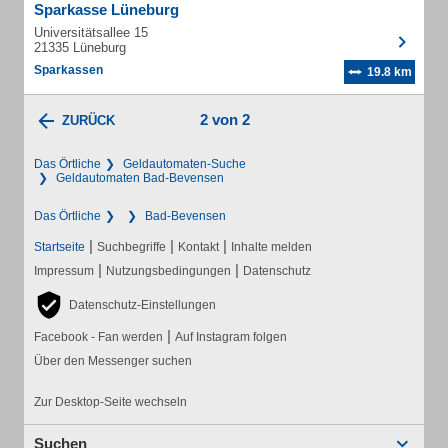
Sparkasse Lüneburg
Universitätsallee 15
21335 Lüneburg
Sparkassen
19.8 km
2 von 2
ZURÜCK
Das Örtliche
Geldautomaten-Suche
Geldautomaten Bad-Bevensen
Das Örtliche
Bad-Bevensen
|
|
|
Startseite
Suchbegriffe
Kontakt
Inhalte melden
|
|
Impressum
Nutzungsbedingungen
Datenschutz
Datenschutz-Einstellungen
|
Facebook - Fan werden
Auf Instagram folgen
Über den Messenger suchen
Zur Desktop-Seite wechseln
Suchen