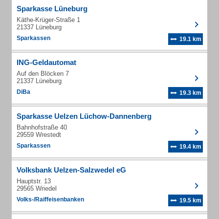
Sparkasse Lüneburg
Käthe-Krüger-Straße 1
21337 Lüneburg
Sparkassen
19.1 km
ING-Geldautomat
Auf den Blöcken 7
21337 Lüneburg
DiBa
19.3 km
Sparkasse Uelzen Lüchow-Dannenberg
Bahnhofstraße 40
29559 Wrestedt
Sparkassen
19.4 km
Volksbank Uelzen-Salzwedel eG
Hauptstr. 13
29565 Wriedel
Volks-/Raiffeisenbanken
19.5 km