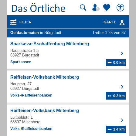
FILTER
KARTE
Geldautomaten
in Bürgstadt
Treffer 1-25 von 87
Sparkasse Aschaffenburg Miltenberg
Hauptstraße 1 a
63927 Bürgstadt
Sparkassen
0.0 km
Raiffeisen-Volksbank Miltenberg
Hauptstr. 27
63927 Bürgstadt
Volks-/Raiffeisenbanken
0.2 km
Raiffeisen-Volksbank Miltenberg
Luitpoldstr. 1
63897 Miltenberg
Volks-/Raiffeisenbanken
1.4 km