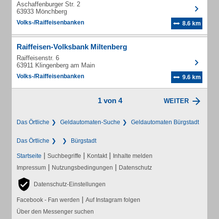
Aschaffenburger Str. 2
63933 Mönchberg
Volks-/Raiffeisenbanken
8.6 km
Raiffeisen-Volksbank Miltenberg
Raiffeisenstr. 6
63911 Klingenberg am Main
Volks-/Raiffeisenbanken
9.6 km
1 von 4
WEITER
Das Örtliche
Geldautomaten-Suche
Geldautomaten Bürgstadt
Das Örtliche
Bürgstadt
|
|
|
Startseite
Suchbegriffe
Kontakt
Inhalte melden
|
|
Impressum
Nutzungsbedingungen
Datenschutz
Datenschutz-Einstellungen
|
Facebook - Fan werden
Auf Instagram folgen
Über den Messenger suchen