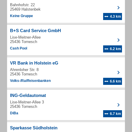
Bahnhofstr. 22
25469 Halstenbek
Keine Gruppe
4.3 km
B+S Card Service GmbH
Lise-Meitner-Allee
25436 Tornesch
Cash Pool
6.2 km
VR Bank in Holstein eG
Ahrenloher Str. 8
25436 Tornesch
Volks-/Raiffeisenbanken
6.6 km
ING-Geldautomat
Lise-Meitner-Allee 3
25436 Tornesch
DiBa
6.7 km
Sparkasse Südholstein