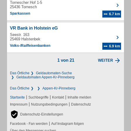
Tornescher Hof 1-5
25436 Tornesch
Sparkassen
6.7 km
VR Bank in Holstein eG
Seestr. 163
25469 Halstenbek
Volks-/Raiffeisenbanken
6.9 km
1 von 21
WEITER
Das Örtliche
Geldautomaten-Suche
Geldautomaten Appen-Kr-Pinneberg
Das Örtliche
Appen-Kr-Pinneberg
|
|
|
Startseite
Suchbegriffe
Kontakt
Inhalte melden
|
|
Impressum
Nutzungsbedingungen
Datenschutz
Datenschutz-Einstellungen
|
Facebook - Fan werden
Auf Instagram folgen
Über den Messenger suchen