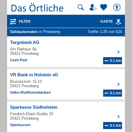
FILTER
KARTE
Geldautomaten
in Pinneberg
Treffer 1-25 von 524
Targobank AG
Am Rathaus 8a
25421 Pinneberg
Cash Pool
0.1 km
VR Bank in Holstein eG
Bismarckstr. 11-13
25421 Pinneberg
Volks-/Raiffeisenbanken
0.1 km
Sparkasse Südholstein
Friedrich-Ebert-Straße 33
25421 Pinneberg
Sparkassen
0.1 km