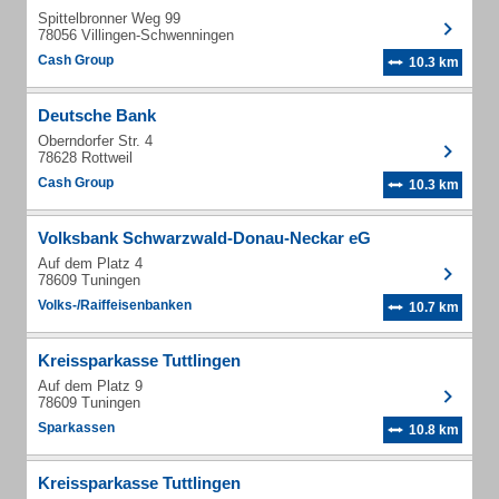
Spittelbronner Weg 99
78056 Villingen-Schwenningen
Cash Group
10.3 km
Deutsche Bank
Oberndorfer Str. 4
78628 Rottweil
Cash Group
10.3 km
Volksbank Schwarzwald-Donau-Neckar eG
Auf dem Platz 4
78609 Tuningen
Volks-/Raiffeisenbanken
10.7 km
Kreissparkasse Tuttlingen
Auf dem Platz 9
78609 Tuningen
Sparkassen
10.8 km
Kreissparkasse Tuttlingen