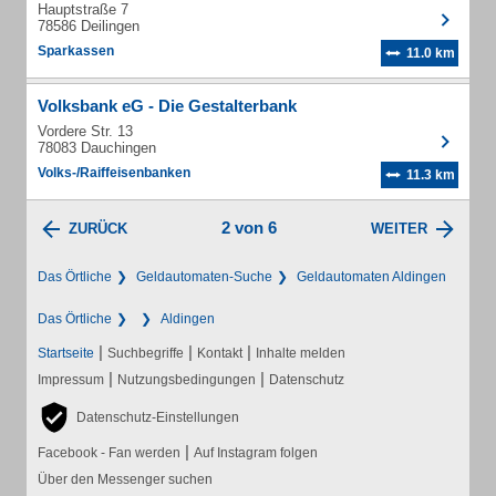
Hauptstraße 7
78586 Deilingen
Sparkassen
11.0 km
Volksbank eG - Die Gestalterbank
Vordere Str. 13
78083 Dauchingen
Volks-/Raiffeisenbanken
11.3 km
2 von 6
ZURÜCK
WEITER
Das Örtliche
Geldautomaten-Suche
Geldautomaten Aldingen
Das Örtliche
Aldingen
|
|
|
Startseite
Suchbegriffe
Kontakt
Inhalte melden
|
|
Impressum
Nutzungsbedingungen
Datenschutz
Datenschutz-Einstellungen
|
Facebook - Fan werden
Auf Instagram folgen
Über den Messenger suchen