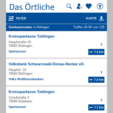
FILTER
KARTE
Geldautomaten
in Aldingen
Treffer 26-50 von 135
Kreissparkasse Tuttlingen
Hauptstraße 20
78583 Böttingen
Sparkassen
7.4 km
Volksbank Schwarzwald-Donau-Neckar eG
Hauptstr. 16
78583 Böttingen
Volks-/Raiffeisenbanken
7.5 km
Kreissparkasse Tuttlingen
Schulstraße 3
78589 Dürbheim
Sparkassen
7.7 km