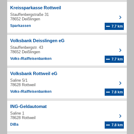
Kreissparkasse Rottweil
Stauffenbergstraße 31
78652 Deißlingen
Sparkassen
7.7 km
Volksbank Deisslingen eG
Stauffenbergstr. 43
78652 Deißlingen
Volks-/Raiffeisenbanken
7.7 km
Volksbank Rottweil eG
Saline 5/1
78628 Rottweil
Volks-/Raiffeisenbanken
7.8 km
ING-Geldautomat
Saline 1
78628 Rottweil
DiBa
7.8 km