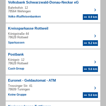
Volksbank Schwarzwald-Donau-Neckar eG
Bahnhofstr. 12
78564 Wehingen
Volks-/Raiffeisenbanken
8.9 km
Kreissparkasse Rottweil
Königstraße 44
78628 Rottweil
Sparkassen
9.2 km
Postbank
Königstr. 12
78628 Rottweil
Cash Group
9.6 km
Euronet - Geldautomat - ATM
Trossinger Str. 41
78609 Tuningen
Keine Gruppe
9.6 km