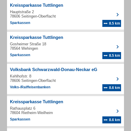
Kreissparkasse Tuttlingen
Hauptstraße 2
78606 Seitingen-Oberflacht
Sparkassen
8.5 km
Kreissparkasse Tuttlingen
Gosheimer Straße 18
78564 Wehingen
Sparkassen
8.5 km
Volksbank Schwarzwald-Donau-Neckar eG
Kehlhofstr. 8
78606 Seitingen-Oberflacht
Volks-/Raiffeisenbanken
8.6 km
Kreissparkasse Tuttlingen
Rathausplatz 6
78604 Rietheim-Weilheim
Sparkassen
8.6 km